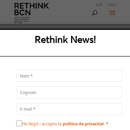
CAT
CAST
LA RECERCA D’UN NOU
Rethink News!
MODEL URBÀ: EL MODEL DE
LES SUPERILLES S’ESCRIU EN
PLURAL
Salvador Rueda, director de la Fundació
Ecologia Urbana i Territorial, analitza el
model plural de les superilles i el seu impacte
en l’etil de vida de la població de Barcelona
He llegit i accepto la
política de privacitat