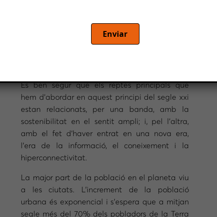
Enviar
Per
Salvador Rueda
, director de la Fundació
Ecologia Urbana i territorial.
És ben segur que els reptes principals que
hem d’abordar en aquest principi del segle xxi
estan relacionats, per una banda, amb la
sostenibilitat en el sentit ampli; i, pel l’altra,
amb el fet d’haver entrat en una nova era,
l’era de la informació, el coneixement i la
hiperconnectivitat.
La major part de la població en el planeta viu
a les ciutats. L’increment de la població
urbana és exponencial i s’espera que a mitjan
segle més del 70% dels pobladors de la Terra