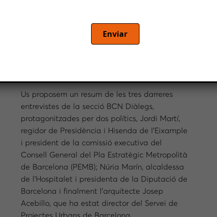
Enviar
Us proposem un resum de les tres darreres
entrevistes de la secció BCN Diàlegs,
protagonitzades per dos polítics, Jordi Martí,
regidor de Presidència i Hisenda de l’Eixample
i president de la comissió executiva del
Consell General del Pla Estratègic Metropolità
de Barcelona (PEMB); Núria Marín, alcaldessa
de l’Hospitalet i presidenta de la Diputació de
Barcelona i finalment l’arquitecte Josep
Acebillo, que ha estat director del Servei de
Projectes Urbans de Barcelona.