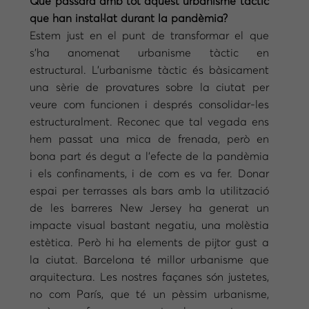
Què passarà amb tot aquest urbanisme tàctic
que han instal·lat durant la pandèmia?
Estem just en el punt de transformar el que
s’ha anomenat urbanisme tàctic en
estructural. L’urbanisme tàctic és bàsicament
una sèrie de provatures sobre la ciutat per
veure com funcionen i després consolidar-les
estructuralment. Reconec que tal vegada ens
hem passat una mica de frenada, però en
bona part és degut a l’efecte de la pandèmia
i els confinaments, i de com es va fer. Donar
espai per terrasses als bars amb la utilització
de les barreres New Jersey ha generat un
impacte visual bastant negatiu, una molèstia
estètica. Però hi ha elements de pijtor gust a
la ciutat. Barcelona té millor urbanisme que
arquitectura. Les nostres façanes són justetes,
no com París, que té un pèssim urbanisme,