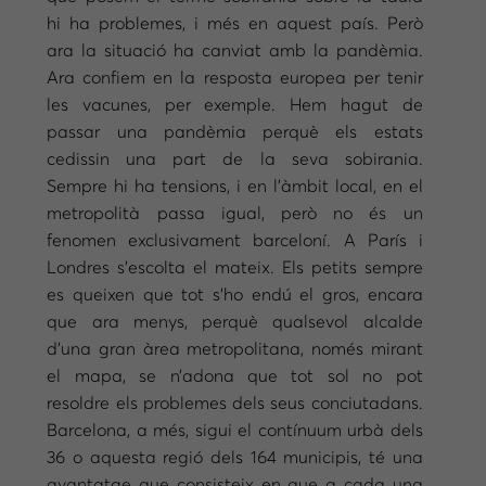
hi ha problemes, i més en aquest país. Però
ara la situació ha canviat amb la pandèmia.
Ara confiem en la resposta europea per tenir
les vacunes, per exemple. Hem hagut de
passar una pandèmia perquè els estats
cedissin una part de la seva sobirania.
Sempre hi ha tensions, i en l’àmbit local, en el
metropolità passa igual, però no és un
fenomen exclusivament barceloní. A París i
Londres s’escolta el mateix. Els petits sempre
es queixen que tot s’ho endú el gros, encara
que ara menys, perquè qualsevol alcalde
d’una gran àrea metropolitana, només mirant
el mapa, se n’adona que tot sol no pot
resoldre els problemes dels seus conciutadans.
Barcelona, a més, sigui el contínuum urbà dels
36 o aquesta regió dels 164 municipis, té una
avantatge que consisteix en que a cada una