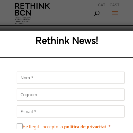
CAT
CAST
LA BARCELONA
Rethink News!
METROPOLITANA A EXAMEN:
TRES PERSPECTIVES
Jordi Martí, Núria Marín i Josep Acebillo
expliquen la seva visió de la Barcelona
Metropolitana i reflexionen sobre els seus
reptes.
He llegit i accepto la
política de privacitat