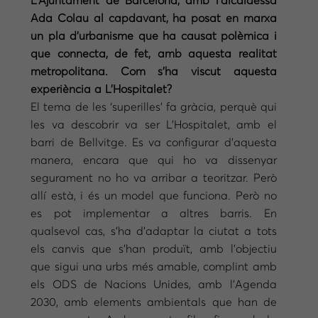
L’Ajuntament de Barcelona, amb l’alcaldessa
Ada Colau al capdavant, ha posat en marxa
un pla d’urbanisme que ha causat polèmica i
que connecta, de fet, amb aquesta realitat
metropolitana. Com s’ha viscut aquesta
experiència a L’Hospitalet?
El tema de les ‘superilles’ fa gràcia, perquè qui
les va descobrir va ser L’Hospitalet, amb el
barri de Bellvitge. Es va configurar d’aquesta
manera, encara que qui ho va dissenyar
segurament no ho va arribar a teoritzar. Però
allí està, i és un model que funciona. Però no
es pot implementar a altres barris. En
qualsevol cas, s’ha d’adaptar la ciutat a tots
els canvis que s’han produït, amb l’objectiu
que sigui una urbs més amable, complint amb
els ODS de Nacions Unides, amb l’Agenda
2030, amb elements ambientals que han de