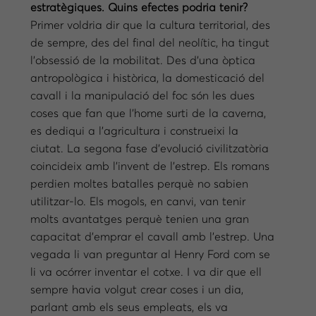
estratègiques. Quins efectes podria tenir?
Primer voldria dir que la cultura territorial, des
de sempre, des del final del neolític, ha tingut
l’obsessió de la mobilitat. Des d’una òptica
antropològica i històrica, la domesticació del
cavall i la manipulació del foc són les dues
coses que fan que l’home surti de la caverna,
es dediqui a l’agricultura i construeixi la
ciutat. La segona fase d’evolució civilitzatòria
coincideix amb l’invent de l’estrep. Els romans
perdien moltes batalles perquè no sabien
utilitzar-lo. Els mogols, en canvi, van tenir
molts avantatges perquè tenien una gran
capacitat d’emprar el cavall amb l’estrep. Una
vegada li van preguntar al Henry Ford com se
li va ocórrer inventar el cotxe. I va dir que ell
sempre havia volgut crear coses i un dia,
parlant amb els seus empleats, els va