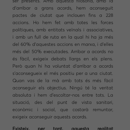
ser presents. Amb aquesta filosofia, amb la
d’arribar a grans acords, hem aconseguit
pactes de ciutat que inclouen fins a 228
accions. Ho hem fet amb totes les forces
polítiques, amb entitats veïnals i associatives,
i amb un full de ruta en la qual hi ha ja més
del 60% d’aquestes accions en marxa, i d’elles
més del 50% executades. Arribar a acords no
és fàcil, exigeix debats llargs en els plens.
Però quan hi ha voluntat d’arribar a acords
s’aconsegueix el més positiu per a una ciutat.
Quan vas de la mà amb tots és més fàcil
aconseguir els objectius. Ningú té la veritat
absoluta i hem d’escoltar-nos entre tots. La
situació, des del punt de vista sanitari,
econòmic i social, que costarà remuntar,
exigeix aconseguir aquests acords.
Existeix, per tant, aquesta realitat