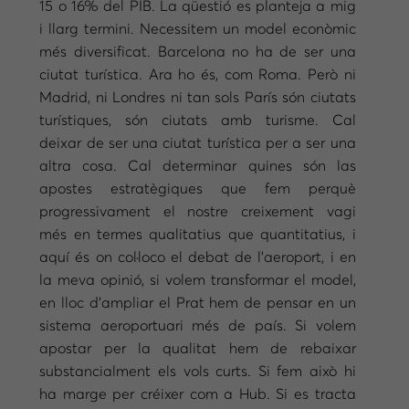
15 o 16% del PIB. La qüestió es planteja a mig
i llarg termini. Necessitem un model econòmic
més diversificat. Barcelona no ha de ser una
ciutat turística. Ara ho és, com Roma. Però ni
Madrid, ni Londres ni tan sols París són ciutats
turístiques, són ciutats amb turisme. Cal
deixar de ser una ciutat turística per a ser una
altra cosa. Cal determinar quines són las
apostes estratègiques que fem perquè
progressivament el nostre creixement vagi
més en termes qualitatius que quantitatius, i
aquí és on col·loco el debat de l’aeroport, i en
la meva opinió, si volem transformar el model,
en lloc d’ampliar el Prat hem de pensar en un
sistema aeroportuari més de país. Si volem
apostar per la qualitat hem de rebaixar
substancialment els vols curts. Si fem això hi
ha marge per créixer com a Hub. Si es tracta