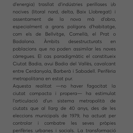
d’energia) trasllat d’indústries perilloses i/o
nocives (litoral nord, delta, Baix Llobregat) i
assentament de la nova mà d’obra,
especialment a grans polígons d’habitatge,
com els de Bellvitge, Cornellà, el Prat o
Badalona. Àmbits desestructurats en
poblacions que no poden assimilar les noves
càrregues. El cas paradigmàtic el constitueix
Ciutat Badia, avui Badia del Vallès, cavalcant
entre Cerdanyola, Barberà i Sabadell. Perifèria
metropolitana en estat pur.
Aquesta realitat —no haver fagocitat la
ciutat compacta i propera— ha estimulat
l’articulació d’un sistema metropolità de
ciutats que al llarg de 40 anys, des de les
eleccions municipals de 1979, ha actuat per
controlar i combatre les seves pròpies
perifèries urbanes i socials. La transformació