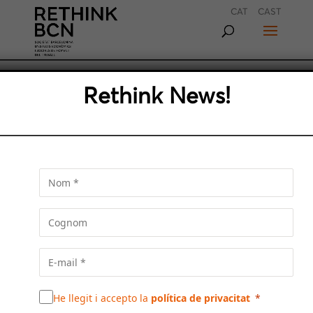
CAT
CAST
CENTRES I PERIFÈRIES
Rethink News!
METROPOLITANES
Des de les eleccions municipals de 1979, s’ha
anat articulant tot un sistema metropolità de
ciutats que ha actuat per controlar i combatre
les seves pròpies perifèries urbanes i socials
durant quaranta anys.
He llegit i accepto la
política de privacitat