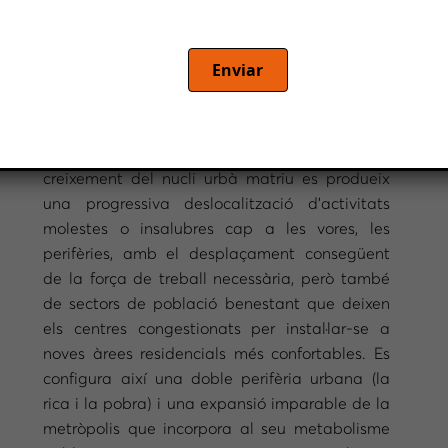
Per Rafael Pradas, periodista.
Enviar
En general, les àrees metropolitanes segueixen
pautes relativament semblants que ajuden a
entendre la seva lògica: a partir del
creixement del nucli urbà matriu es produeix
una progressiva deslocalització d’activitats
molestes o insalubres cap a les vores, les
perifèries, amb el desplaçament consegüent
de la força de treball necessària, però també
de sectors de població benestant que deixen
els centres congestionats per instal·lar-se a
noves àrees residencials més confortables. Es
configura així una doble perifèria urbana (la
rica i la pobra) i una expansió imparable de la
metròpolis que incorpora al seu metabolisme