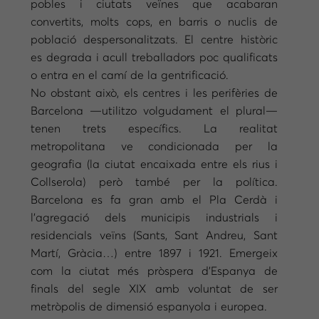
pobles i ciutats veïnes que acabaran
convertits, molts cops, en barris o nuclis de
població despersonalitzats. El centre històric
es degrada i acull treballadors poc qualificats
o entra en el camí de la gentrificació.
No obstant això, els centres i les perifèries de
Barcelona —utilitzo volgudament el plural—
tenen trets específics. La realitat
metropolitana ve condicionada per la
geografia (la ciutat encaixada entre els rius i
Collserola) però també per la política.
Barcelona es fa gran amb el Pla Cerdà i
l’agregació dels municipis industrials i
residencials veïns (Sants, Sant Andreu, Sant
Martí, Gràcia…) entre 1897 i 1921. Emergeix
com la ciutat més pròspera d’Espanya de
finals del segle XIX amb voluntat de ser
metròpolis de dimensió espanyola i europea.