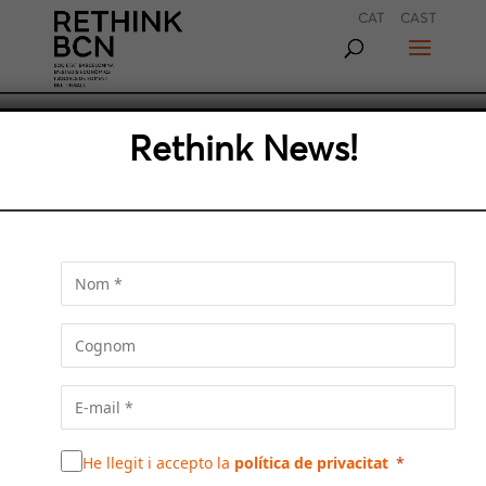
CAT
CAST
QUINZE PROJECTES
Rethink News!
REGIONALS METROPOLITANS
Aquestes propostes suposen noves polaritats,
millors comunicacions, estratègia productiva,
millora ambiental i articulació a escala
catalana.
He llegit i accepto la
política de privacitat