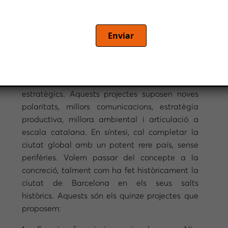
Per Antoni Abad, president de FEM Vallès i
Enviar
també de la patronal Cecot
La Barcelona-Regió de la gran escala que
inclou el Maresme, el Vallès i el Baix
Llobregat, demana alguns projectes
estratègics. Aquests projectes suposen noves
polaritats, millors comunicacions, estratègia
productiva, millora ambiental i articulació a
escala catalana. En síntesi, cal completar la
ciutat global amb un potent rere país, sense
perifèries. Volem passar del concepte a la
concreció, talment com ha fet històricament la
ciutat de Barcelona en els seus salts
històrics. Aquests són els quinze projectes que
proposem: