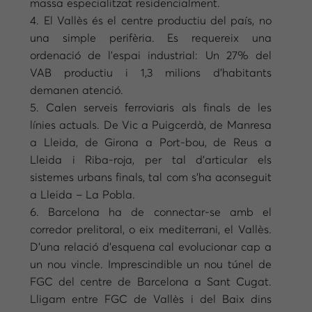
massa especialitzat residencialment.
4. El Vallès és el centre productiu del país, no
una simple perifèria. Es requereix una
ordenació de l’espai industrial: Un 27% del
VAB productiu i 1,3 milions d’habitants
demanen atenció.
5. Calen serveis ferroviaris als finals de les
línies actuals. De Vic a Puigcerdà, de Manresa
a Lleida, de Girona a Port-bou, de Reus a
Lleida i Riba-roja, per tal d’articular els
sistemes urbans finals, tal com s’ha aconseguit
a Lleida – La Pobla.
6. Barcelona ha de connectar-se amb el
corredor prelitoral, o eix mediterrani, el Vallès.
D’una relació d’esquena cal evolucionar cap a
un nou vincle. Imprescindible un nou túnel de
FGC del centre de Barcelona a Sant Cugat.
Lligam entre FGC de Vallès i del Baix dins