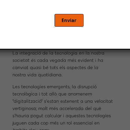
Enviar
Estem vivint una
emergència digital…
La integració de la tecnologia en la nostra
societat és cada vegada més evident i ha
canviat quasi bé tots els aspectes de la
nostra vida quotidiana.
Les tecnologies emergents, la disrupció
tecnològica i tot allò que anomenem
“digitalització” s’estan estenent a una velocitat
vertiginosa; molt més accelerada del què
s’hauria pogut calcular i aquestes tecnologies
juguen cada cop més un rol essencial en