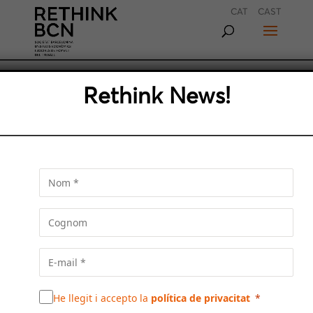
CAT
CAST
L’EMERGÈNCIA DIGITAL A
Rethink News!
L’ÀREA METROPOLITANA DE
BARCELONA
Us proposem llegir la ponència de Cristina
Colom, experta en humanisme tecnològic, en
el cicle de Foment del Treball del 27 d’octubre
de 2022 en la que analitza els canvis que
comportarà la digitalització de la societat
He llegit i accepto la
política de privacitat