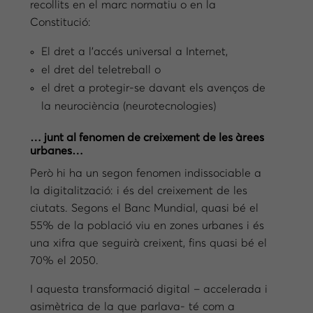
recollits en el marc normatiu o en la
Constitució:
El dret a l’accés universal a Internet,
el dret del teletreball o
el dret a protegir-se davant els avenços de
la neurociència (neurotecnologies)
… junt al fenomen de creixement de les àrees
urbanes…
Però hi ha un segon fenomen indissociable a
la digitalització: i és del creixement de les
ciutats. Segons el Banc Mundial, quasi bé el
55% de la població viu en zones urbanes i és
una xifra que seguirà creixent, fins quasi bé el
70% el 2050.
I aquesta transformació digital – accelerada i
asimètrica de la que parlava- té com a