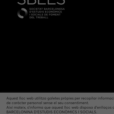
Aquest lloc web utilitza galetes pròpies per recopilar informac
de caràcter personal sense el seu consentiment.
Així mateix, s'informa que aquest lloc web disposa d'enllaços 
BARCELONINA D'ESTUDIS ECONÒMICS I SOCIALS.