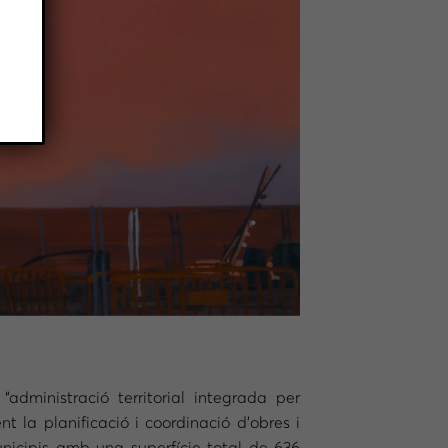
ministració territorial integrada per
t la planificació i coordinació d’obres i