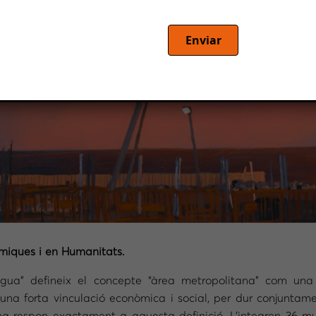
Enviar
òmiques i en Humanitats.
a” defineix el concepte “àrea metropolitana” com una “ad
 una forta vinculació econòmica i social, per dur conjuntamen