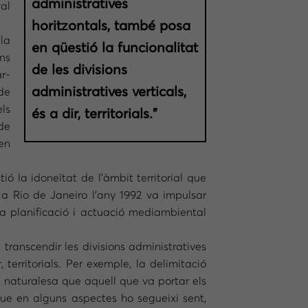
administratives
val
horitzontals, també posa
 la
en qüestió la funcionalitat
ns
de les divisions
ar-
administratives verticals,
 de
els
és a dir, territorials.”
de
 en
 la idoneïtat de l’àmbit territorial que
 a Rio de Janeiro l’any 1992 va impulsar
la planificació i actuació mediambiental
transcendir les divisions administratives
 territorials. Per exemple, la delimitació
 naturalesa que aquell que va portar els
que en alguns aspectes ho segueixi sent,