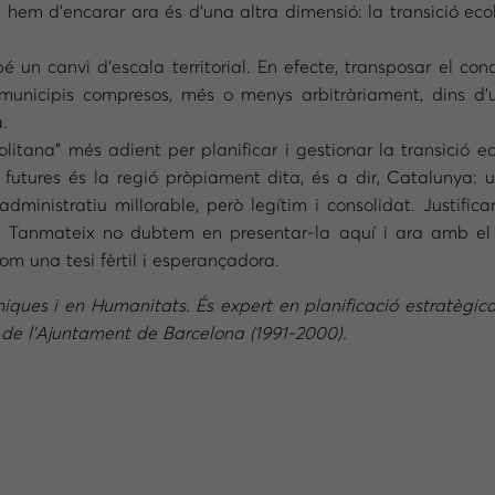
 hem d’encarar ara és d’una altra dimensió: la transició eco
un canvi d’escala territorial. En efecte, transposar el conc
unicipis compresos, més o menys arbitràriament, dins d’u
.
litana” més adient per planificar i gestionar la transició ec
at futures és la regió pròpiament dita, és a dir, Catalunya: 
administratiu millorable, però legítim i consolidat. Justif
er. Tanmateix no dubtem en presentar-la aquí i ara amb el
m una tesi fèrtil i esperançadora.
iques i en Humanitats. És expert en planificació estratègic
de l’Ajuntament de Barcelona (1991-2000).