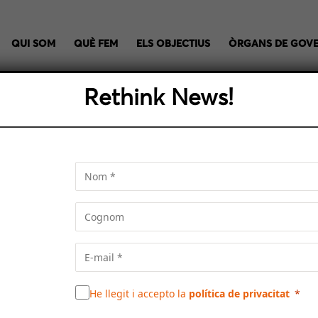
QUI SOM
QUÈ FEM
ELS OBJECTIUS
ÒRGANS DE GOV
Rethink News!
RRITORIAL I GESTIÓ MED
etropolitana és el mateix que té plantejat el conjunt de la 
ts compatibles amb l’estabilitat social, la supervivència humana 
He llegit i accepto la
política de privacitat