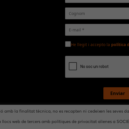
He llegit i accepto la
política 
Enviar
ió amb la finalitat tècnica, no es recapten ni cedeixen les seves d
a llocs web de tercers amb polítiques de privacitat alienes a SOCI
Avís legal
–
Privacitat
–
Cookies