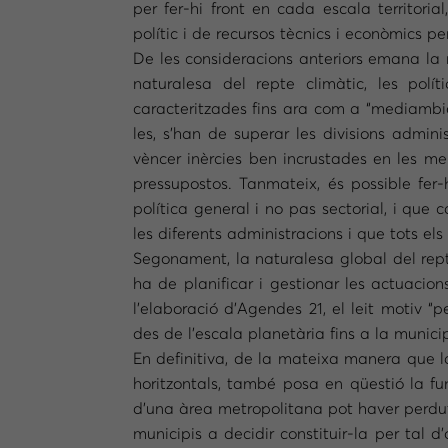
per fer-hi front en cada escala territoria
polític i de recursos tècnics i econòmics p
De les consideracions anteriors emana la n
naturalesa del repte climàtic, les pol
caracteritzades fins ara com a “mediambien
les, s’han de superar les divisions admini
vèncer inèrcies ben incrustades en les men
pressupostos. Tanmateix, és possible fe
política general i no pas sectorial, i que
les diferents administracions i que tots e
Segonament, la naturalesa global del rept
ha de planificar i gestionar les actuacio
l’elaboració d’Agendes 21, el leit motiv 
des de l’escala planetària fins a la munici
En definitiva, de la mateixa manera que la
horitzontals, també posa en qüestió la func
d’una àrea metropolitana pot haver perdut
municipis a decidir constituir-la per tal