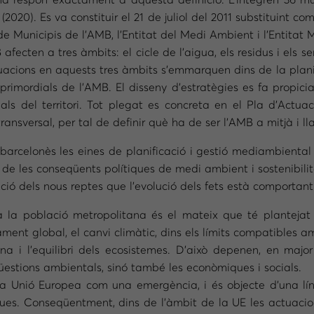
ona respon exactament a aquesta definició. L’integren 36 mu
020). Es va constituir el 21 de juliol del 2011 substituint co
e Municipis de l’AMB, l’Entitat del Medi Ambient i l’Entitat 
ecten a tres àmbits: el cicle de l’aigua, els residus i els ser
tuacions en aquests tres àmbits s’emmarquen dins de la plan
us primordials de l’AMB. El disseny d’estratègies es fa propi
nals del territori. Tot plegat es concreta en el Pla d’Actu
ansversal, per tal de definir què ha de ser l’AMB a mitjà i lla
 barcelonès les eines de planificació i gestió mediambiental h
i de les conseqüents polítiques de medi ambient i sostenibili
ió dels nous reptes que l’evolució dels fets està comportant
 la població metropolitana és el mateix que té plantejat 
ament global, el canvi climàtic, dins els límits compatibles 
ana i l’equilibri dels ecosistemes. D’això depenen, en majo
üestions ambientals, sinó també les econòmiques i socials.
 la Unió Europea com una emergència, i és objecte d’una lín
iques. Conseqüentment, dins de l’àmbit de la UE les actuacio