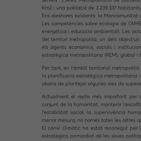
serveis”. L’Àrea Metropolitana de Barcel
Km2 i una població de 3.239.337 habitants (2
fins aleshores existents: la Mancomunitat d
Les competències sobre ecologia de l’AMB af
energètica i educació ambiental). Les ac
del territori metropolità, un dels objecti
els agents econòmics, socials i institucio
estratègica metropolitana (REM), global i tr
Per tant, en l’àmbit territorial metropolità
la planificació estratègica metropolitana 
abans de plantejar algunes vies de superac
Actualment el repte més important per a
conjunt de la humanitat: mantenir l’escalf
l’estabilitat social, la supervivència hum
menor mesura, no només totes les altres q
El canvi climàtic ha estat reconegut per
estratègica primordial de les seves polít