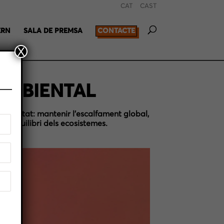
CAT
CAST
ERN
SALA DE PREMSA
CONTACTE
X
IAMBIENTAL
humanitat: mantenir l’escalfament global,
i l’equilibri dels ecosistemes.