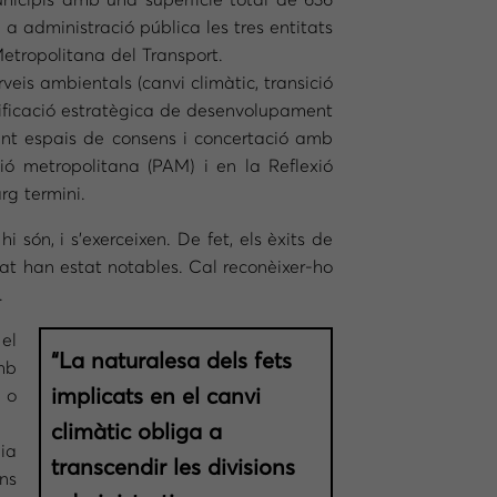
nicipis amb una superfície total de 636
m a administració pública les tres entitats
Metropolitana del Transport.
veis ambientals (canvi climàtic, transició
ificació estratègica de desenvolupament
ciant espais de consens i concertació amb
ació metropolitana (PAM) i en la Reflexió
rg termini.
i són, i s’exerceixen. De fet, els èxits de
tat han estat notables. Cal reconèixer-ho
.
el
“La naturalesa dels fets
amb
implicats en el canvi
r o
climàtic obliga a
ia
transcendir les divisions
ns