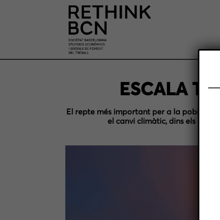
ESCALA TE
El repte més important per a la població m
el canvi climàtic, dins els lími