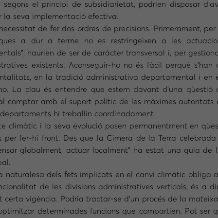
l, segons el principi de subsidiarietat, podrien disposar d’a
er la seva implementació efectiva.
ecessitat de fer dos ordres de precisions. Primerament, per
ítiques a dur a terme no es restringeixen a les actuacio
tals”; haurien de ser de caràcter transversal i, per gestion
stratives existents. Aconseguir-ho no és fàcil perquè s’han
talitats, en la tradició administrativa departamental i en 
r-ho. La clau és entendre que estem davant d’una qüestió 
 cal comptar amb el suport polític de les màximes autoritats
ls departaments hi treballin coordinadament.
e climàtic i la seva evolució posen permanentment en qüestió
ns per fer-hi front. Des que la Cimera de la Terra celebrada
“pensar globalment, actuar localment” ha estat una guia de 
pal.
 naturalesa dels fets implicats en el canvi climàtic obliga a 
ionalitat de les divisions administratives verticals, és a dir,
 certa vigència. Podria tractar-se d’un procés de la mateixa
 d’optimitzar determinades funcions que compartien. Pot ser 