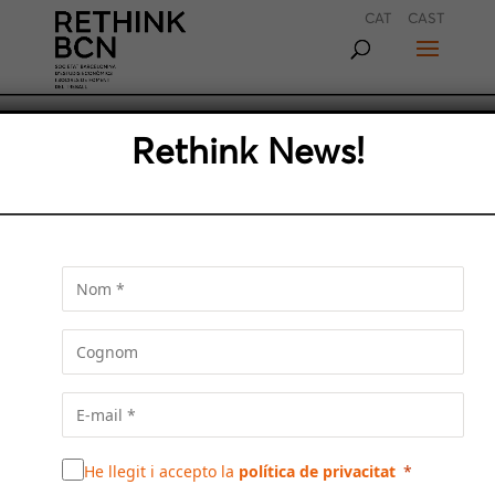
CAT
CAST
ALGUNS DELS
Rethink News!
INTERROGANTS DE LA
METRÒPOLIS
POSTPANDÈMIA
Resumim quatre articles de Xavier Marcé,
Mariona Tomàs, Llucià Homs i Miquel Molina, i
Eduard Martín sobre temes tan diversos com
ara el turisme postpandèmia o la implantació
del 5 G
He llegit i accepto la
política de privacitat