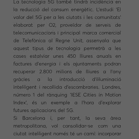
La tecnologia 5G també tindrà incidència en
la reducció del consum energètic. L’estudi ‘El
valor del 5G per a les ciutats i les comunitats’
elaborat per O2, proveïdor de serveis de
telecomunicacions i principal marca comercial
de Telefònica al Regne Unit, assenyala que
aquest tipus de tecnologia permetrà a les
cases estalviar unes 450 lliures anuals en
factures d’energia i els ajuntaments podran
recuperar 2.800 milions de lliures a l’any
gràcies a la introducció d’il·luminació
intel·ligent i recollida d’escombraries. Londres,
número 1 del rànquing ‘IESE Cities in Motion
Index’, és un exemple a l’hora d’explorar
futures aplicacions del 5G.
Si Barcelona i, per tant, la seva àrea
metropolitana, vol consolidar-se com una
ciutat intel·ligent només té un camí: incorporar