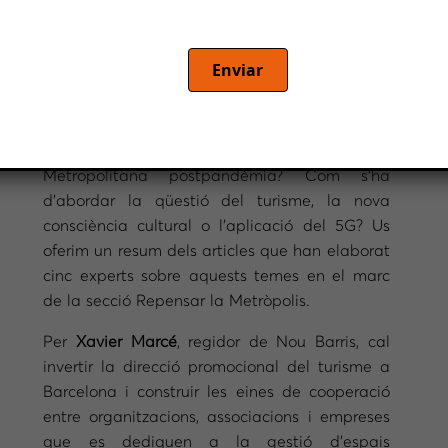
Enviar
Quins són els reptes de la Barcelona
Metropolitana postpandèmia? Com s’ha
d’abordar la qüestió del turisme, la nova
consciència cultural o l’aplicació del 5G? Us
oferim un resum dels articles que han elaborat
cinc experts sobre aquests temes en el marc
de la secció Repensar la Metròpolis.
Per
Xavier Marcé
, regidor de Nou Barris, cal
invertir la direcció promocional del turisme a
Barcelona i construir les eines de cooperació
entre organitzacions, associacions i empreses
que es dediquen a la gestió d’espais