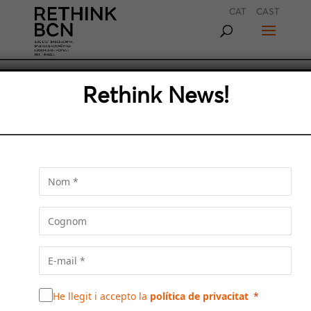
CAT
CAST
Rethink News!
UN CREIXEMENT
SOSTENIBLE PER AVANÇAR
CAP A UNA BARCELONA
METROPOLITANA
Foment del Treball, el Cercle d’Economia i
Barcelona Global impulsen el debat sobre el
He llegit i accepto la
política de privacitat
futur metropolità de Barcelona, una jornada