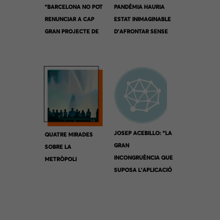
“BARCELONA NO POT
PANDÈMIA HAURIA
RENUNCIAR A CAP
ESTAT INIMAGINABLE
GRAN PROJECTE DE
D’AFRONTAR SENSE
CIUTAT”
LES
TELECOMUNICACION
S”
JOSEP ACEBILLO: “LA
QUATRE MIRADES
GRAN
SOBRE LA
INCONGRUÈNCIA QUE
METRÒPOLI
SUPOSA L’APLICACIÓ
DE LES SUPERILLES
PROVÉ DE
L’ESPECIFICITAT DE
LA SEVA