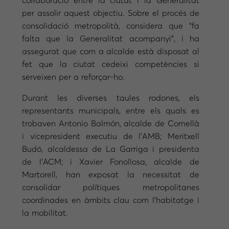
col·laboració entre la ciutat i la Generalitat
per assolir aquest objectiu. Sobre el procés de
consolidació metropolità, considera que “fa
falta que la Generalitat acompanyi”, i ha
assegurat que com a alcalde està disposat al
fet que la ciutat cedeixi competències si
serveixen per a reforçar-ho.
Durant les diverses taules rodones, els
representants municipals, entre els quals es
trobaven Antonio Balmón, alcalde de Cornellà
i vicepresident executiu de l’AMB; Meritxell
Budó, alcaldessa de La Garriga i presidenta
de l’ACM; i Xavier Fonollosa, alcalde de
Martorell, han exposat la necessitat de
consolidar polítiques metropolitanes
coordinades en àmbits clau com l’habitatge i
la mobilitat.