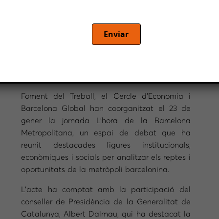
que ha servit per analitzar els reptes als quals
s’enfronta l’àrea metropolitana per fer realitat
una gestió més eficient dels recursos, de
Enviar
l’habitatge i de la mobilitat
Foment del Treball, el Cercle d’Economia i
Barcelona Global han coorganitzat el 23 de
gener la jornada L’hora de la Barcelona
Metropolitana, un espai de debat que ha
reunit destacades figures institucionals,
econòmiques i socials per analitzar els reptes i
oportunitats de la metròpoli barcelonina.
L’acte ha comptat amb la participació del
conseller de Presidència de la Generalitat de
Catalunya, Albert Dalmau, qui ha destacat la