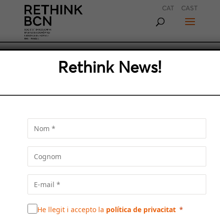
CAT
CAST
Rethink News!
TERRES RARES I ECONOMIA
ESPANYOLA: REPTES I
DESAFIAMENTS
María Jesús González, secretària general de
l’ATE i del Grup Espanyol de Matèries Primeres
Estratègiques i Crítiques, i Manel Pérez,
periodista, escriptor i expert en informació
econòmica, debaten sobre les terres rares i el
seu impacte econòmic a Espanya
He llegit i accepto la
política de privacitat