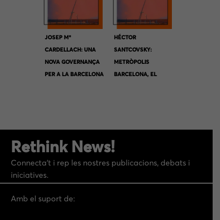
JOSEP Mª
HÉCTOR
CARDELLACH: UNA
SANTCOVSKY:
NOVA GOVERNANÇA
METRÒPOLIS
PER A LA BARCELONA
BARCELONA, EL
METROPOLITANA.
VALOR DEL TERRITORI
Rethink News!
Connecta’t i rep les nostres publicacions, debats i
iniciatives.
Amb el suport de: