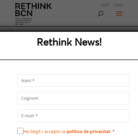
CAT
CAST
Rethink News!
RESUM DELS DARRERS
ACTES DE LA SBEES
Recollim en un sol article el conjunt d’actes
organitzats des del setembre passat per la
Societat Barcelonina d’Estudis Econòmics i
Socials de Foment del Treball, tant en la seva
seu de Barcelona com en la nova seu de
Madrid
He llegit i accepto la
política de privacitat
En aquest mes de juliol i ja a les portes de les