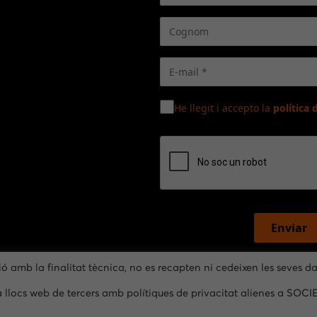
He llegit i accepto la
política 
Enviar
ió amb la finalitat tècnica, no es recapten ni cedeixen les seves d
a llocs web de tercers amb polítiques de privacitat alienes a SOCI
Avís legal
–
Privacitat
–
Cookies