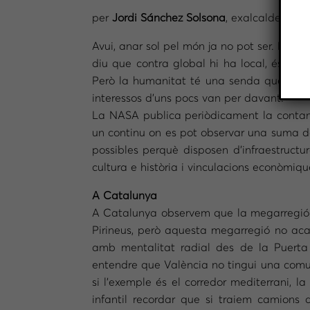
per
Jordi Sánchez Solsona
, exalcalde de C
Avui, anar sol pel món ja no pot ser. Ens 
diu que contra global hi ha local, és veri
Però la humanitat té una senda que és el
interessos d’uns pocs van per davant.
La NASA publica periòdicament la contamin
un continu on es pot observar una suma de
possibles perquè disposen d’infraestructur
cultura e història i vinculacions econòmiqu
A Catalunya
A Catalunya observem que la megarregió vin
Pirineus, però aquesta megarregió no ac
amb mentalitat radial des de la Puerta
entendre que València no tingui una comun
si l’exemple és el corredor mediterrani, la
infantil recordar que si traiem camions d