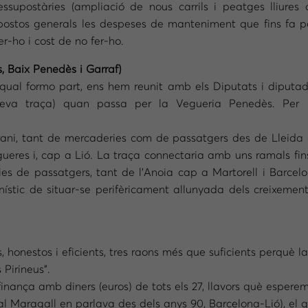
supostàries (ampliació de nous carrils i peatges lliures 
ostos generals les despeses de manteniment que fins fa p
er-ho i cost de no fer-ho.
, Baix Penedès i Garraf)
qual formo part, ens hem reunit amb els Diputats i diputades
 seva traça) quan passa per la Vegueria Penedès. Per m
rrani, tant de mercaderies com de passatgers des de Lleida
ueres i, cap a Lió. La traça connectaria amb uns ramals fin
ries de passatgers, tant de l’Anoia cap a Martorell i Barce
stic de situar-se perifèricament allunyada dels creixement
onestos i eficients, tres raons més que suficients perquè la 
Pirineus”.
finança amb diners (euros) de tots els 27, llavors què espere
ual Maragall en parlava des dels anys 90, Barcelona-Lió), el qu