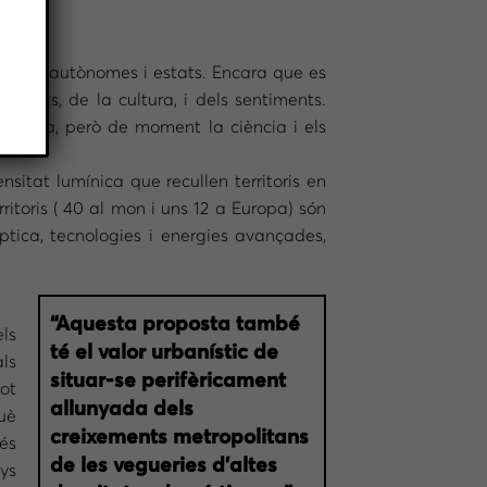
unitats autònomes i estats. Encara que es
aments, de la cultura, i dels sentiments.
contra, però de moment la ciència i els
itat lumínica que recullen territoris en
toris ( 40 al mon i uns 12 a Europa) són
òptica, tecnologies i energies avançades,
“Aquesta proposta també
els
té el valor urbanístic de
ls
situar-se perifèricament
ot
allunyada dels
uè
creixements metropolitans
 és
de les vegueries d’altes
ys