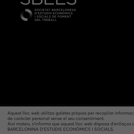
Aquest lloc web utilitza galetes pròpies per recopilar informac
de caràcter personal sense el seu consentiment.
Així mateix, s'informa que aquest lloc web disposa d'enllaços 
BARCELONINA D'ESTUDIS ECONÒMICS I SOCIALS.