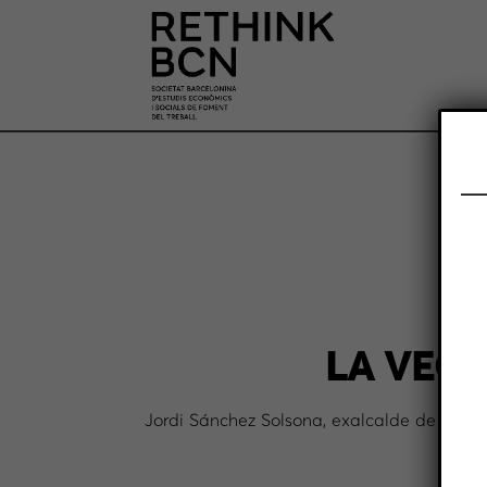
LA VEGU
Jordi Sánchez Solsona, exalcalde de Calafe
el 