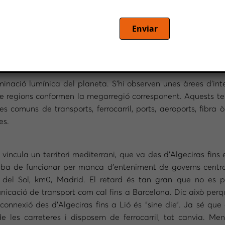
alafell i expresident del Consell Comarcal del Baix Penedès
Enviar
trobem amb municipis, comarques, vegueries, províncies, com
tat, comparteixo, que el local és l’embrió de tot: dels assent
 progrés, encara que també hi ha una corrent que està en 
ació lumínica del planeta. S’hi observen unes àrees d’intens
 regions conformen la megarregió corresponent. Aquests terri
es comuns de transports, ferrocarril, ports, aeroports, fibra 
es.
cula un territori mediterrani, que va des d’Algeciras fins 
aba de funcionar per manca d’enteniment de governs centra
 del Sol, km0, Madrid. El retard és tan gran que no es p
icació de transport com cal fins a Barcelona. Dic això perq
 connexió des d’Algeciras fins a Lió és “sine die”. Ja sé que
e les carreteres i disposem de ferrocarril, tot canvia. Men