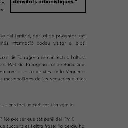
densitats urbanístiques.”
de
oc
 del territori, per tal de presentar una
és informació podeu visitar el bloc:
 com de Tarragona es connecti a l’altura
s el Port de Tarragona i el de Barcelona.
lona com la resta de vies de la Vegueria.
s metropolitans de les vegueries d’altes
UE ens faci un cert cas i salvem la
m? No pot ser que tot penji del Km 0
e succeirà és l’altra frase: “la perdiu ha