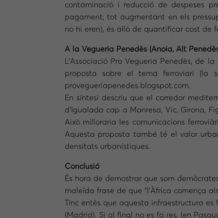
contaminació i reducció de despeses pres
pagament, tot augmentant en els pressup
no hi eren), és allò de quantificar cost de f
A la Vegueria Penedès (Anoia, Alt Penedès
L’Associació Pro Vegueria Penedès, de la 
proposta sobre el tema ferroviari (la
provegueriapenedes.blogspot.com.
En síntesi descriu que el corredor medite
d’Igualada cap a Manresa, Vic, Girona, Fig
Això milloraria les comunicacions ferrovià
Aquesta proposta també té el valor urbaní
densitats urbanístiques.
Conclusió
És hora de demostrar que som demòcrates, h
maleïda frase de que “l’Àfrica comença als 
Tinc entès que aquesta infraestructura es 
(Madrid). Si al final no es fa res, (en Pasq