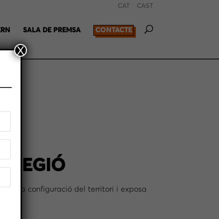
CAT
CAST
ERN
SALA DE PREMSA
CONTACTE
X
ARREGIÓ
za la configuració del territori i exposa
ès