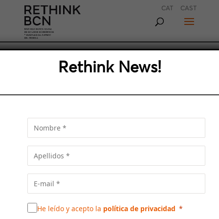
CAT
CAST
LOS PRINCIPALES
Rethink News!
OBSTÁCULOS A LA HORA DE
CONSTRUIR LA CIUDAD
La falta de identidad común y el equilibrio
entre municipios son algunos de los
problemas que detectan Jordi Cabré, Rafael
Pradas y Joan Ridao: os ofrecemos un
resumen de sus artículos dentro de esta
sección
He leído y acepto la
política de privacidad