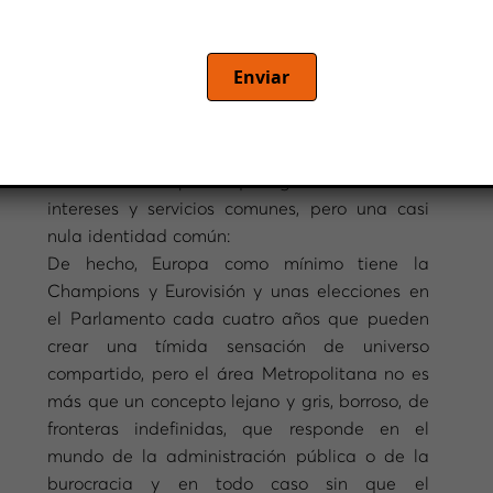
Enviar
Jordi Cabré
, escritor, opina que a la Autoridad
Metropolitana de Barcelona le pasa como a
la Unión Europea: que gestiona muchos
intereses y servicios comunes, pero una casi
nula identidad común:
De hecho, Europa como mínimo tiene la
Champions y Eurovisión y unas elecciones en
el Parlamento cada cuatro años que pueden
crear una tímida sensación de universo
compartido, pero el área Metropolitana no es
más que un concepto lejano y gris, borroso, de
fronteras indefinidas, que responde en el
mundo de la administración pública o de la
burocracia y en todo caso sin que el