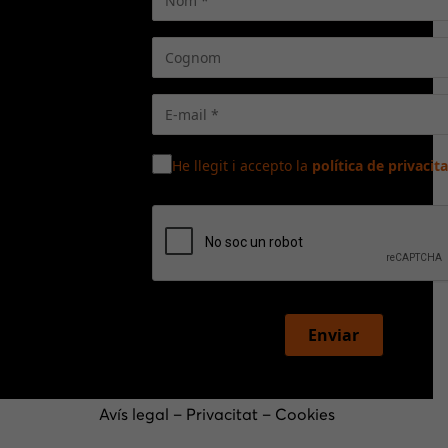
He llegit i accepto la
política de privacita
Enviar
Avís legal
–
Privacitat
–
Cookies