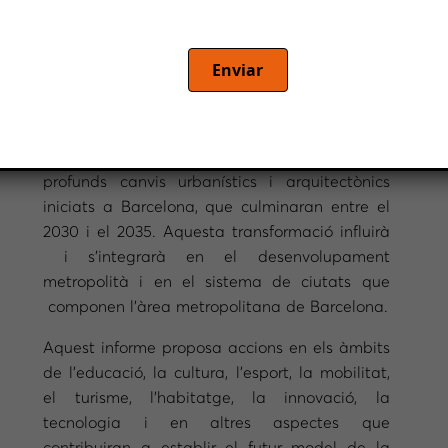
El quart informe elaborat per Rethink BCN
Enviar
porta el títol “Repensar la metròpoli. El
desenvolupament de Barcelona en els pròxims
deu anys i el seu impacte en el model
metropolità”, i té com a objectiu destacar els
profunds canvis urbanístics i arquitectònics
iniciats a Barcelona, que culminaran entre el
2030 i el 2035. Aquesta transformació influirà
i s’integrarà en el desenvolupament
metropolità i en el sistema de ciutats que
componen l’àrea metropolitana de Barcelona.
Aquest informe proposa accions en els àmbits
de l’educació, la cultura, l’esport, la mobilitat,
el turisme, l’habitatge, la innovació, la
tecnologia i en altres aspectes que