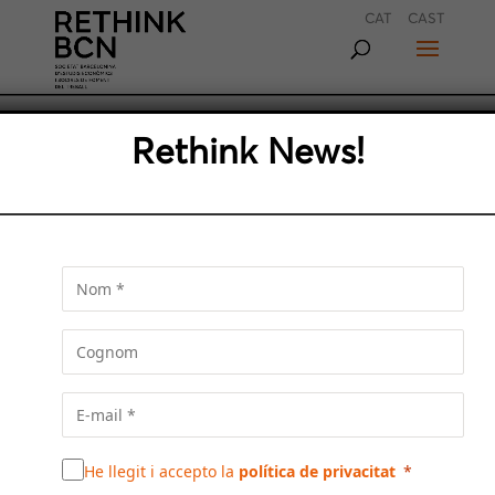
CAT
CAST
Rethink News!
‘REPENSAR LA METRÒPOLI’:
OBJECTIUS PER CONTRIBUIR
A LA CONSTRUCCIÓ DE LA
METRÒPOLI
El IV informe de Rethink BCN posa de relleu
els canvis urbanístics i arquitectònics que
culminaran entre el 2030 i el 2035, i
s’integraran en el desenvolupament
metropolità i en el sistema de ciutats que la
componen
He llegit i accepto la
política de privacitat