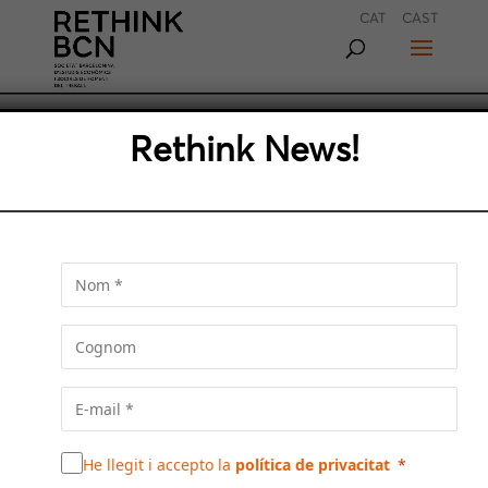
CAT
CAST
Rethink News!
RENFE, LOCOMOTORA
ECONÒMICA DE CATALUNYA
Renfe és un motor econòmic per partida doble
a Catalunya en aquests moments. Els seus
He llegit i accepto la
política de privacitat
trens de rodalies, mitjana distància i alta