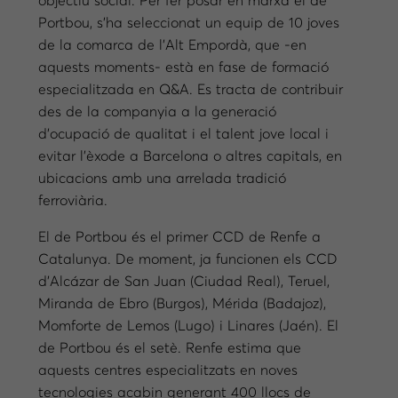
objectiu social. Per fer posar en marxa el de
Portbou, s’ha seleccionat un equip de 10 joves
de la comarca de l’Alt Empordà, que -en
aquests moments- està en fase de formació
especialitzada en Q&A. Es tracta de contribuir
des de la companyia a la generació
d’ocupació de qualitat i el talent jove local i
evitar l’èxode a Barcelona o altres capitals, en
ubicacions amb una arrelada tradició
ferroviària.
El de Portbou és el primer CCD de Renfe a
Catalunya. De moment, ja funcionen els CCD
d’Alcázar de San Juan (Ciudad Real), Teruel,
Miranda de Ebro (Burgos), Mérida (Badajoz),
Momforte de Lemos (Lugo) i Linares (Jaén). El
de Portbou és el setè. Renfe estima que
aquests centres especialitzats en noves
tecnologies acabin generant 400 llocs de