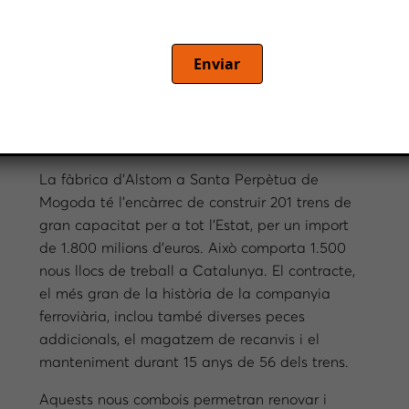
velocitat generen economia en el
desplaçament diari de passatgers i
mercaderies. A això cal afegir l’impacte dels
Enviar
milionaris contractes de subministrament de
nous trens i material, que es tradueixen en
centenars de llocs de treball directes i
indirectes.
La fàbrica d’Alstom a Santa Perpètua de
Mogoda té l’encàrrec de construir 201 trens de
gran capacitat per a tot l’Estat, per un import
de 1.800 milions d’euros. Això comporta 1.500
nous llocs de treball a Catalunya. El contracte,
el més gran de la història de la companyia
ferroviària, inclou també diverses peces
addicionals, el magatzem de recanvis i el
manteniment durant 15 anys de 56 dels trens.
Aquests nous combois permetran renovar i