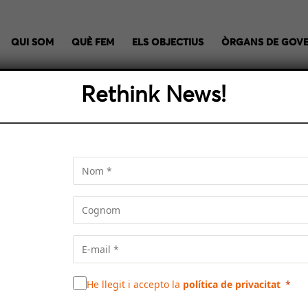
QUI SOM
QUÈ FEM
ELS OBJECTIUS
ÒRGANS DE GOV
Rethink News!
E: UN DELS MAJORS REPT
l del COAC, arquitectes del Baix Llobregat, recupera el debat
ntament de Barcelona, Joan Ramon Riera Alemany, i el presid
PCE) i conseller delegat del Grup Euroconstruc, Xavier Vilaj
ra la regeneració d’edificis d’habitatge amb sistemes innova
rial del COAC, arquitectes del Baix Llobregat.
He llegit i accepto la
política de privacitat
nesa d’Estudis Econòmics i Socials de Foment del Treball, v