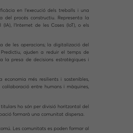
icàcia en l’execució dels treballs i una
ca del procés constructiu. Representa la
IA), l’Internet de les Coses (IoT), o els
 de les operacions; la digitalizació del
si Predictiu, ajuden a reduir el temps de
ra la presa de decisions estratègiques i
a economia més resilients i sostenibles,
la col·laboració entre humans i màquines,
titulars ho són per divisió horitzontal del
rupació formarà una comunitat dispersa.
 comú. Les comunitats es poden formar al