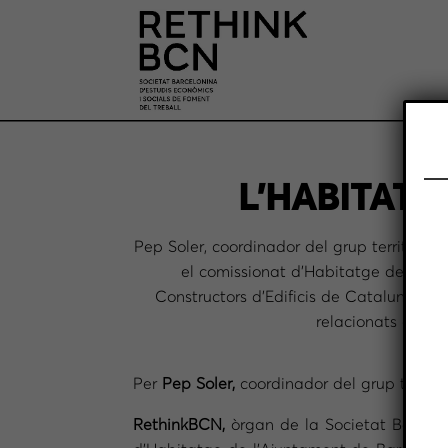
L’HABITATG
Pep Soler, coordinador del grup territoria
el comissionat d’Habitatge de l’Aju
Constructors d’Edificis de Catalunya (A
relacionats com a
Per
Pep Soler,
coordinador del grup territo
RethinkBCN,
òrgan de la Societat Barcelo