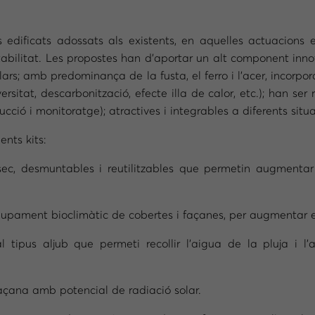
s edificats adossats als existents, en aquelles actuacions 
tabilitat. Les propostes han d’aportar un alt component inn
culars; amb predominança de la fusta, el ferro i l’acer, incor
versitat, descarbonització, efecte illa de calor, etc.); han se
ucció i monitoratge); atractives i integrables a diferents sit
nts kits:
c, desmuntables i reutilitzables que permetin augmentar e
upament bioclimàtic de cobertes i façanes, per augmentar el 
tipus aljub que permeti recollir l’aigua de la pluja i l’a
açana amb potencial de radiació solar.