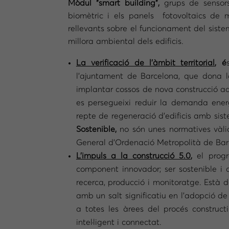
Mòdul “smart building”,
grups de sensors 
biomètric i els panels fotovoltaics de m
rellevants sobre el funcionament del sistem
millora ambiental dels edificis.
La verificació de l’àmbit territorial
, é
l’ajuntament de Barcelona, que dona l
implantar cossos de nova construcció ado
es persegueixi reduir la demanda energè
repte de regeneració d’edificis amb sist
Sostenible,
no són unes normatives vàli
General d’Ordenació Metropolità de Barc
L’impuls a la construcció 5.0
,
el progr
component innovador; ser sostenible i ci
recerca, producció i monitoratge. Està d
amb un salt significatiu en l’adopció d
a totes les àrees del procés constructi
intel·ligent i connectat.