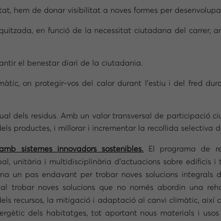
tat, hem de donar visibilitat a noves formes per desenvolupa
quitzada, en funció de la necessitat ciutadana del carrer, a
rantir el benestar diari de la ciutadania.
àtic, on protegir-vos del calor durant l’estiu i del fred dura
ual dels residus. Amb un valor transversal de participació 
 dels productes, i millorar i incrementar la recollida selectiva d
 amb sistemes innovadors sostenibles.
El programa de re
, unitària i multidisciplinària d’actuacions sobre edificis i 
ona un pas endavant per trobar noves solucions integrals d
 Cal trobar noves solucions que no només abordin una rehabi
dels recursos, la mitigació i adaptació al canvi climàtic, així 
energètic dels habitatges, tot aportant nous materials i usos