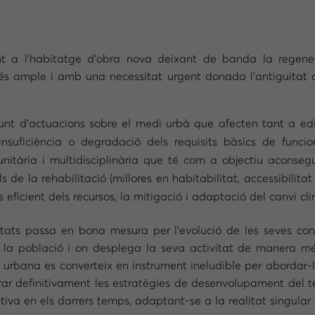
 a l’habitatge d’obra nova deixant de banda la regenerac
s ample i amb una necessitat urgent donada l’antiguitat del
unt d’actuacions sobre el medi urbà que afecten tant a edif
suficiència o degradació dels requisits bàsics de funciona
, unitària i multidisciplinària que té com a objectiu acons
de la rehabilitació (millores en habitabilitat, accessibilitat 
 eficient dels recursos, la mitigació i adaptació del canvi clim
etats passa en bona mesura per l’evolució de les seves conc
a la població i on desplega la seva activitat de manera més
urbana es converteix en instrument ineludible per abordar-le
rar definitivament les estratègies de desenvolupament del ter
iva en els darrers temps, adaptant-se a la realitat singular 