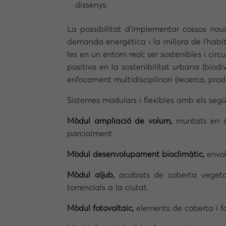
dissenys.
La possibilitat d’implementar cossos nou
demanda energètica i la millora de l’habi
les en un entorn real; ser sostenibles i cir
positiva en la sostenibilitat urbana (biodi
enfocament multidisciplinari (recerca, prod
Sistemes modulars i flexibles amb els següe
Mòdul ampliació de volum,
muntats en se
parcialment.
Mòdul desenvolupament bioclimàtic,
envol
Mòdul aljub,
acabats de coberta vegetal 
torrencials a la ciutat.
Mòdul fotovoltaic,
elements de coberta i f