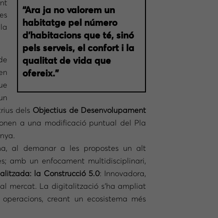
nt
“Ara ja no valorem un
es
habitatge pel número
 la
d’habitacions que té, sinó
pels serveis, el confort i la
de
qualitat de vida que
en
ofereix.”
que
 un
trius dels
Objectius de Desenvolupament
ponen a una modificació puntual del Pla
unya.
a, al demanar a les propostes un alt
les; amb un enfocament multidisciplinari,
alitzada: la Construcció 5.0
: Innovadora,
l mercat. La digitalització s’ha ampliat
ó i operacions, creant un ecosistema més