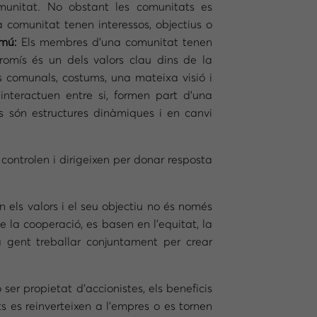
omunitat. No obstant les comunitats es
comunitat tenen interessos, objectius o
omú:
Els membres d’una comunitat tenen
romís és un dels valors clau dins de la
 comunals, costums, una mateixa visió i
nteractuen entre si, formen part d’una
s són estructures dinàmiques i en canvi
ontrolen i dirigeixen per donar resposta
els valors i el seu objectiu no és només
e la cooperació, es basen en l’equitat, la
a gent treballar conjuntament per crear
er propietat d’accionistes, els beneficis
s es reinverteixen a l’empres o es tornen