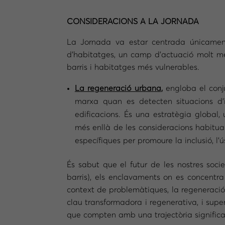
CONSIDERACIONS A LA JORNADA
La Jornada va estar centrada únicament
d’habitatges, un camp d’actuació molt mé
barris i habitatges més vulnerables.
La regeneració urbana
,
engloba el conj
marxa quan es detecten situacions d’in
edificacions. És una estratègia global
més enllà de les consideracions habituals 
específiques per promoure la inclusió, l’ús
És sabut que el futur de les nostres soci
barris), els enclavaments on es concentr
context de problemàtiques, la regeneració 
clau transformadora i regenerativa, i supe
que compten amb una trajectòria significat