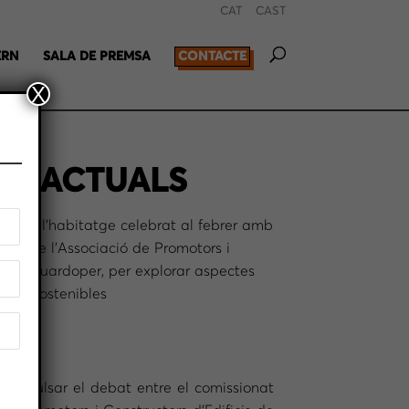
CAT
CAST
ERN
SALA DE PREMSA
CONTACTE
X
ES ACTUALS
 sobre l’habitatge celebrat al febrer amb
ent de l’Associació de Promotors i
oana Eduardoper, per explorar aspectes
dors sostenibles
a impulsar el debat entre el comissionat