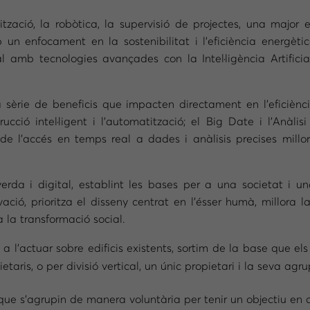
zació, la robòtica, la supervisió de projectes, una major ef
 un enfocament en la sostenibilitat i l’eficiència energèti
 amb tecnologies avançades con la Intel·ligència Artificial (
 sèrie de beneficis que impacten directament en l’eficiència
rucció intel·ligent i l’automatització; el Big Date i l’Anàli
 de l’accés en temps real a dades i anàlisis precises millo
verda i digital, establint les bases per a una societat i un
ació, prioritza el disseny centrat en l’ésser humà, millora 
la transformació social.
,
a l’actuar sobre edificis existents, sortim de la base que els 
aris, o per divisió vertical, un únic propietari i la seva ag
que s’agrupin de manera voluntària per tenir un objectiu en