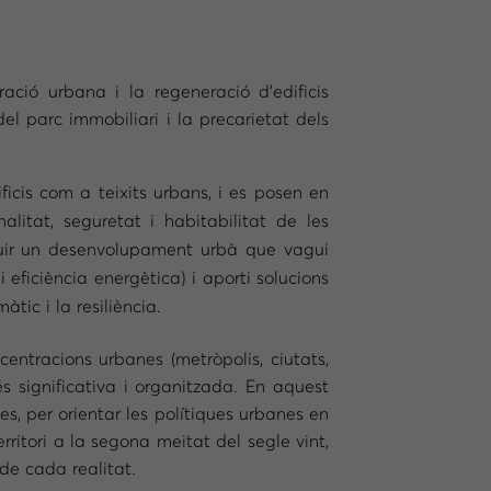
ió urbana i la regeneració d’edificis
 parc immobiliari i la precarietat dels
icis com a teixits urbans, i es posen en
litat, seguretat i habitabilitat de les
eguir un desenvolupament urbà que vagui
i eficiència energètica) i aporti solucions
àtic i la resiliència.
entracions urbanes (metròpolis, ciutats,
 significativa i organitzada. En aquest
s, per orientar les polítiques urbanes en
ritori a la segona meitat del segle vint,
de cada realitat.