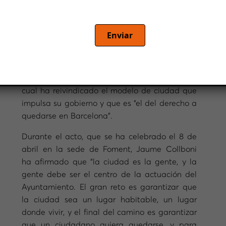
RethinkBCN, órgano de la Societat
Barcelonesa d’Estudis Econòmics i Socials de
Enviar
Foment del Treball (SBEES), ha impulsado un
nuevo diálogo con el alcalde de Barcelona y
presidente del Área Metropolitana de
Barcelona (AMB), Jaume Collboni, durante el
cual ha reivindicado el modelo de ciudad que
impulsa su gobierno y que es “el del derecho a
quedarse en Barcelona”.
Durante el acto, que se ha celebrado el 8 de
abril en la sede de Foment, Jaume Collboni
ha afirmado que “la ciudad es la gente, y la
gente debe ser el centro de la actuación del
Ayuntamiento. El gran reto es garantizar que
la ciudad sea un lugar habitable, un lugar
donde vivir, y el final del camino es garantizar
que un ciudadano quiera quedarse, y para