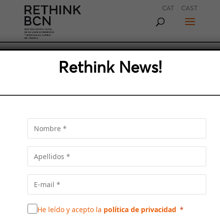
CAT
CAST
Rethink News!
JAUME COLLBONI: «EL
MODELO DE CIUDAD QUE
IMPULSAMOS ES EL DEL
DERECHO A QUEDARSE EN
BARCELONA»
El alcalde recuerda que su visión de Barcelona
pose en el centro a los ciudadanos, pero a la
vez apuesta por la proyección de futuro
gracias a los grandes acontecimientos y los
proyectos transformadores
He leído y acepto la
política de privacidad