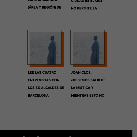
CIUDAD ES EL QUE
(ÁREA Y REGIÓN) DE
NO PERMITE LA
BARCELONA?
CONTRADICCIÓN
ENTRE ECONOMÍA I
ECOLOGÍA»
LEE LAS CUATRO
JOAN CLOS:
ENTREVISTAS CON
«DEBEMOS SALIR DE
LOS EX ALCALDES DE
LA MÍSTICA Y
BARCELONA
MIENTRAS ESTO NO
PASE NO HABRÁ
NINGUNA SOLUCIÓN»