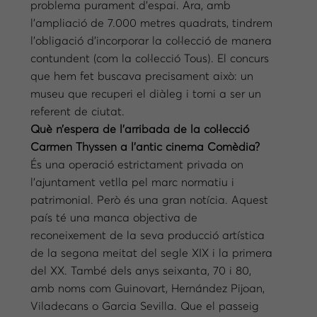
problema purament d’espai. Ara, amb
l’ampliació de 7.000 metres quadrats, tindrem
l’obligació d’incorporar la col·lecció de manera
contundent (com la col·lecció Tous). El concurs
que hem fet buscava precisament això: un
museu que recuperi el diàleg i torni a ser un
referent de ciutat.
Què n’espera de l’arribada de la col·lecció
Carmen Thyssen a l’antic cinema Comèdia?
És una operació estrictament privada on
l’ajuntament vetlla pel marc normatiu i
patrimonial. Però és una gran notícia. Aquest
país té una manca objectiva de
reconeixement de la seva producció artística
de la segona meitat del segle XIX i la primera
del XX. També dels anys seixanta, 70 i 80,
amb noms com Guinovart, Hernández Pijoan,
Viladecans o Garcia Sevilla. Que el passeig