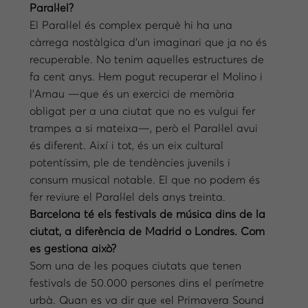
Paral·lel?
El Paral·lel és complex perquè hi ha una
càrrega nostàlgica d’un imaginari que ja no és
recuperable. No tenim aquelles estructures de
fa cent anys. Hem pogut recuperar el Molino i
l’Arnau —que és un exercici de memòria
obligat per a una ciutat que no es vulgui fer
trampes a si mateixa—, però el Paral·lel avui
és diferent. Així i tot, és un eix cultural
potentíssim, ple de tendències juvenils i
consum musical notable. El que no podem és
fer reviure el Paral·lel dels anys treinta.
Barcelona té els festivals de música dins de la
ciutat, a diferència de Madrid o Londres. Com
es gestiona això?
Som una de les poques ciutats que tenen
festivals de 50.000 persones dins el perímetre
urbà. Quan es va dir que «el Primavera Sound