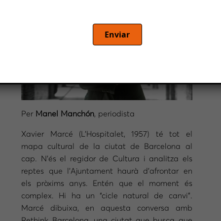
Enviar
Per
Manel Manchón
, periodista
Xavier Marcé (L’Hospitalet, 1957) té tot el
mapa cultural de la ciutat de Barcelona al
cap. N’és el regidor de Cultura i analitza els
reptes que l’Ajuntament haurà d’afrontar en
els pròxims anys. Entén que el moment és
complex. Hi ha un “cicle natural de canvi”.
Marcé dibuixa, en aquesta conversa amb
Rethink Barcelona, una ciutat que busca que