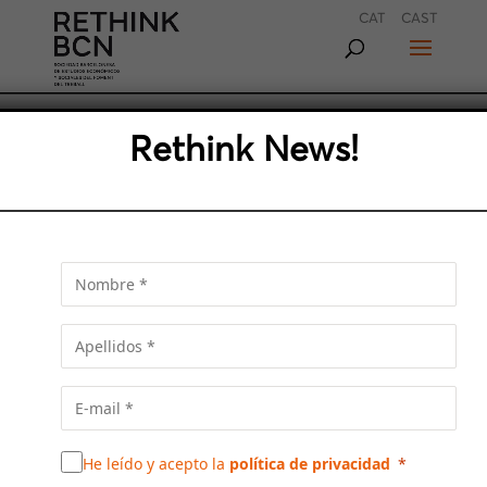
CAT
CAST
Rethink News!
«BARCELONA ESTÀ
REPENSANT TOTA LA SEVA
ARQUITECTURA CULTURAL
PER FER-LA SOSTENIBLE»
Xavier Marcé, regidor de cultura de
l’Ajuntament, exposa quines són les línies de
la política cultural de la ciutat que avancen
cap a la sostenibilitat i la recuperació d’espais
avui ens mans del turisme
He leído y acepto la
política de privacidad