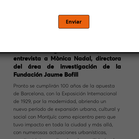
metropolitano de Barcelona realizado por
Rafael Pradas
Enviar
por Rafael Pradas, periodista
Primera entrega de la serie, con la
entrevista a Mònica Nadal, directora
del área de investigación de la
Fundación Jaume Bofill
Pronto se cumplirán 100 años de la apuesta
de Barcelona, con la Exposición Internacional
de 1929, por la modernidad, abriendo un
nuevo período de expansión urbana, cultural y
social con Montjuïc como epicentro pero que
tuvo impacto en toda la ciudad y más allá,
con numerosas actuaciones urbanísticas,