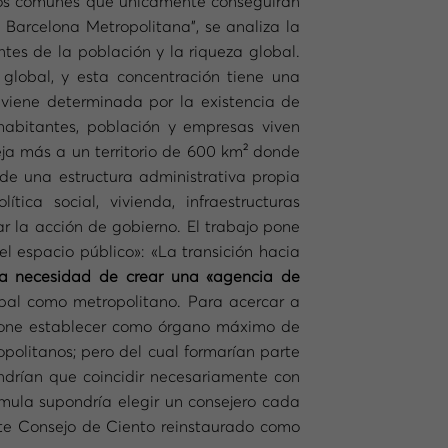
ivos comunes que únicamente conseguirán
 Barcelona Metropolitana”, se analiza la
tes de la población y la riqueza global.
global, y esta concentración tiene una
 viene determinada por la existencia de
habitantes, población y empresas viven
eja más a un territorio de 600 km² donde
 de una estructura administrativa propia
ca social, vivienda, infraestructuras
r la acción de gobierno. El trabajo pone
l espacio público»: «La transición hacia
la necesidad de crear una «agencia de
ipal como metropolitano. Para acercar a
opone establecer como órgano máximo de
politanos; pero del cual formarían parte
ndrían que coincidir necesariamente con
órmula supondría elegir un consejero cada
Este Consejo de Ciento reinstaurado como