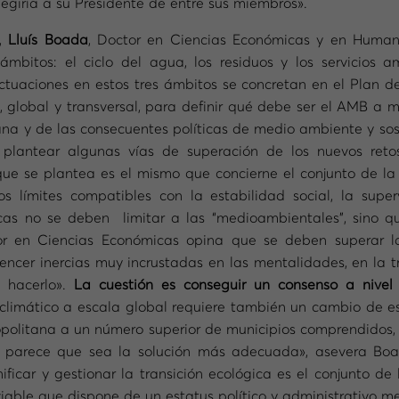
giría a su Presidente de entre sus miembros».
l,
Lluís Boada
, Doctor en Ciencias Económicas y en Human
bitos: el ciclo del agua, los residuos y los servicios am
ctuaciones en estos tres ámbitos se concretan en el Plan d
 global y transversal, para definir qué debe ser el AMB a m
tana y de las consecuentes políticas de medio ambiente y s
lantear algunas vías de superación de los nuevos retos
 que se plantea es el mismo que concierne el conjunto de 
os límites compatibles con la estabilidad social, la supe
ticas no se deben limitar a las “medioambientales”, sino
tor en Ciencias Económicas opina que se deben superar las
encer inercias muy incrustadas en las mentalidades, en la 
e hacerlo».
La cuestión es conseguir un consenso a nivel p
limático a escala global requiere también un cambio de esca
ropolitana a un número superior de municipios comprendidos,
s parece que sea la solución más adecuada», asevera Boa
icar y gestionar la transición ecológica es el conjunto de
viable que dispone de un estatus político y administrativo me