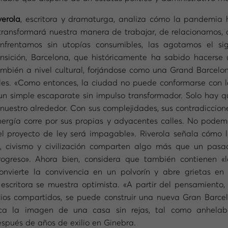
erola
, escritora y dramaturga, analiza cómo la pandemia 
ansformará nuestra manera de trabajar, de relacionarnos, 
enfrentamos sin utopías consumibles, las agotamos el sig
nsición, Barcelona, que históricamente ha sabido hacerse 
bién a nivel cultural, forjándose como una Grand Barcelon
les. «Como entonces, la ciudad no puede conformarse con l
n simple escaparate sin impulso transformador. Solo hay q
nuestro alrededor. Con sus complejidades, sus contradiccion
 energía corre por sus propias y adyacentes calles. No podem
el proyecto de ley será impagable». Riverola señala cómo l
 civismo y civilización comparten algo más que un pasa
progreso». Ahora bien, considera que también contienen «l
nvierte la convivencia en un polvorín y abre grietas en 
scritora se muestra optimista. «A partir del pensamiento, 
cios compartidos, se puede construir una nueva Gran Barcel
oca la imagen de una casa sin rejas, tal como anhela
spués de años de exilio en Ginebra.