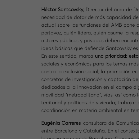
Héctor Santcovsky
, Director del área de D
necesidad de dotar de más capacidad de ge
actual sobre las funciones del AMB pone 
portavoz, quién lidera, quién asume la res
actores públicos y privados deben encontr
ideas básicas que defiende Santcovsky es 
En este sentido, marca
una prioridad: esta
sociales y económicos para los temas más 
contra la exclusión social; la promoción ec
concretas de investigación y captación de i
dedicados a la innovación en el campo digit
movilidad “metropolitana”, vías, así como 
territorial y políticas de vivienda; trabaja
coordinación en materia ambiental en tema
Eugènia Carreres
, consultora de Comunica
entre Barcelona y Cataluña. En el context
la nueva imagen de Barcelona. Carreres, in