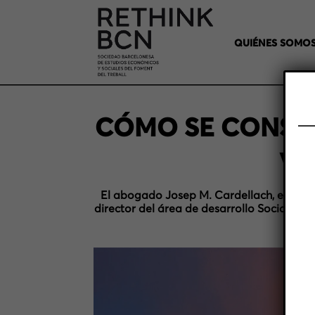
QUIÉNES SOMO
CÓMO SE CONSTR
VI
El abogado Josep M. Cardellach, el doct
director del área de desarrollo Social y 
refle