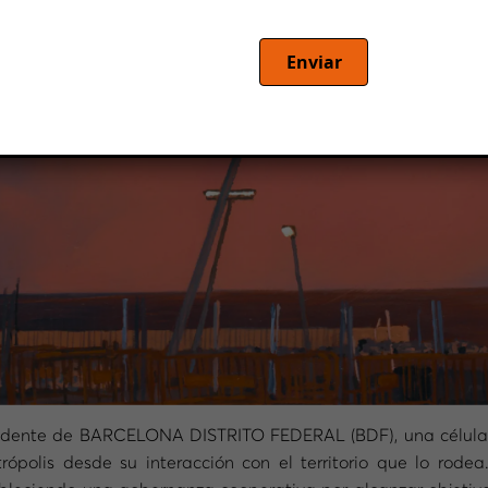
Enviar
sidente de BARCELONA DISTRITO FEDERAL (BDF), una célula t
rópolis desde su interacción con el territorio que lo rod