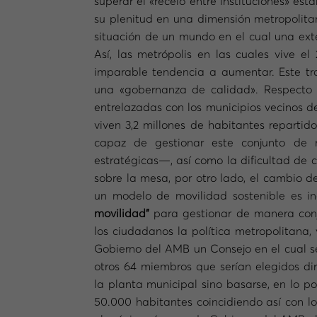
superar el «recelo entre instituciones» 
su plenitud en una dimensión metropolitan
situación de un mundo en el cual una exte
Así, las metrópolis en las cuales vive 
imparable tendencia a aumentar. Este
tr
una «gobernanza de calidad». Respect
entrelazadas con los municipios vecinos d
viven 3,2 millones de habitantes repartid
capaz de gestionar este conjunto de m
estratégicas—, así como la dificultad de 
sobre la mesa, por otro lado, el cambio d
un modelo de movilidad sostenible es ine
movilidad”
para gestionar de manera conju
los ciudadanos la política metropolitan
Gobierno del AMB un Consejo en el cual se
otros 64 miembros que serían elegidos di
la planta municipal sino basarse, en lo po
50.000 habitantes coincidiendo así con lo