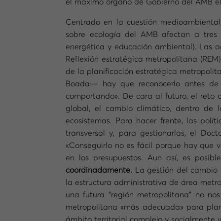
el máximo órgano de Gobierno del AMB ele
Centrado en la cuestión medioambienta
sobre ecología del AMB afectan a tres ám
energética y educación ambiental). Las a
Reflexión estratégica metropolitana (REM),
de la planificación estratégica metropoli
Boada— hay que reconocerlo antes de p
comportando». De cara al futuro, el reto
global, el cambio climático, dentro de l
ecosistemas. Para hacer frente, las polí
transversal y, para gestionarlas, el Doc
«Conseguirlo no es fácil porque hay que v
en los presupuestos. Aun así, es posibl
coordinadamente.
La gestión del cambio c
la estructura administrativa de área met
una futura “región metropolitana” no no
metropolitana «más adecuada» para planif
ámbito territorial complejo y socialmente 