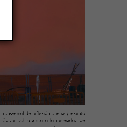
ransversal de reflexión que se presentó
ea. Cardellach apunta a la necesidad de