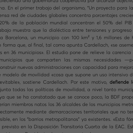
estableciendo una gobernanza cooperativa por alcanzar objet
a. En el primer trabajo del organismo, “Un proyecto para la
nsa red de ciudades globales concentra porcentajes crecien
el 20% de la población mundial concentran el 50% del PIB 
abajo muestra que la dialéctica entre tensiones y progreso
o a
Barcelona, un municipio con 100 km² y 1,6 millones de 
e forma que, al final, tal como apunta Cardellach, «se asem
os en 36 municipios». El estudio pone de relieve la carencia
unicipios que comparten las mismas necesidades —políti
construir nuevas administraciones con capacidad para mejora
e modelo de movilidad «cosa que supone un uso intensivo de
vitable», sostiene Cardellach. Por este motivo,
defiende 
nta todas las políticas de movilidad, a nivel tanto munic
a, ya que se ha constatado que se conoce poco, la BDF pr
rían miembros natos los 36 alcaldes de los municipios metro
rectamente mediante demarcaciones territoriales que no te
sible, en los “barrios metropolitanos” ya existentes. «Esta f
 previsto en la Disposición Transitoria Cuarta de la EAC. 