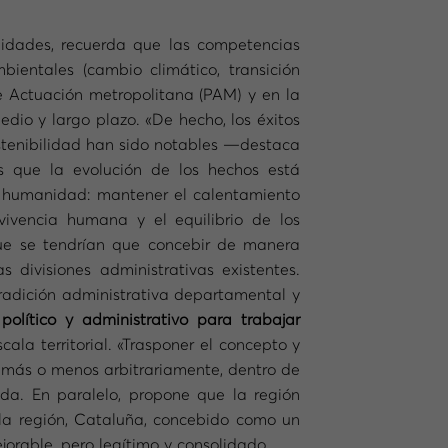
idades, recuerda que las competencias
bientales (cambio climático, transición
e Actuación metropolitana (PAM) y en la
edio y largo plazo. «De hecho, los éxitos
ostenibilidad han sido notables —destaca
 que la evolución de los hechos está
la humanidad: mantener el calentamiento
rvivencia humana y el equilibrio de los
 que se tendrían que concebir de manera
 divisiones administrativas existentes.
tradición administrativa departamental y
olítico y administrativo para trabajar
la territorial. «Trasponer el concepto y
 más o menos arbitrariamente, dentro de
da. En paralelo, propone que la región
 la región, Cataluña, concebido como un
jorable, pero legítimo y consolidado.