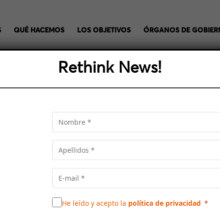
S
QUÉ HACEMOS
LOS OBJETIVOS
ÓRGANOS DE GOBIE
Rethink News!
UYE LA BARCELONA DEL
SIONES COMPLEMENTARI
or en ciencias Económicas y Humanidades Lluís Boada, la es
Económica de la AMB, Héctor Santcovsky y Eugènia Carreres,
xiones sobre los principales retos a los que se enfrenta la ciu
He leído y acepto la
política de privacidad