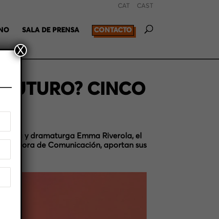
CAT
CAST
RNO
SALA DE PRENSA
CONTACTO
X
 FUTURO? CINCO
AS
critora y dramaturga Emma Riverola, el
 consultora de Comunicación, aportan sus
dad.