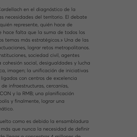
Cardellach en el diagnóstico de la
 necesidades del territorio. El debate
quién represente, quién hace de
de hace falta que la suma de todos los
os temas más estratégicos.» Una de las
tuaciones, lograr retos metropolitanos.
Instituciones, sociedad civil, agentes
a cohesión social, desigualdades y lucha
ca, imagen; la unificación de iniciativas
s ligados con centros de excelencia
 de infraestructuras, cercanías,
l CON y la RMB; una planificación
polis y finalmente, lograr una
ático.
esuelto como es debido la ensambladura
a más que nunca la necesidad de definir
de llegar a concentrar 4 millones de