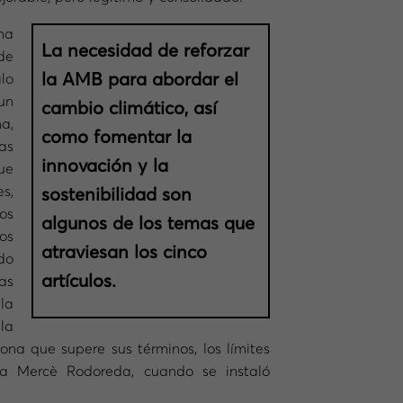
ha
La necesidad de reforzar
de
la AMB para abordar el
lo
un
cambio climático, así
a,
como fomentar la
as
innovación y la
ue
es,
sostenibilidad son
os
algunos de los temas que
os
atraviesan los cinco
do
artículos.
as
la
la
ona que supere sus términos, los límites
ba Mercè Rodoreda, cuando se instaló