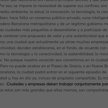
or eso, se impone la necesidad de superar sus confines, aixi
 medio ambiente, la salud, la innovación, la tecnología, la crea
 bien, hace falta un consenso público-privado, «una inteligen
adera Barcelona metropolitana y de un legítimo gobierno me
las ciudades más pequeñas a desarrollarse y a participar d
 contener una propuesta de valor y una autenticidad que en
elona, una ciudad que actualmente ya atrae muchas empresas 
actividad, deciden establecerse, en el fondo, de acuerdo con
o la tecnología y la conectividad, la sostenibilidad, la mov
í. No porque nuestra vocación sea convertirnos en la ciudad
r. Pero no puede acabar en el Paseo de Gracia, o en Nueve Ba
celona, la ciudad podrá entrar en el siguiente episodio de s
nidad y, hoy en día ya, incluso de propósito compartido. Es m
ién.
Ciudades y empresas deben trabajar conjuntamente par
os retos son más grandes que ellas mismas, son compartidos.