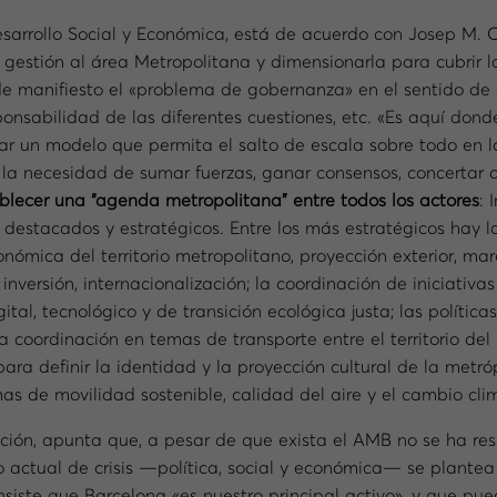
esarrollo Social y Económica, está de acuerdo con Josep M. 
stión al área Metropolitana y dimensionarla para cubrir las
de manifiesto el «problema de gobernanza» en el sentido de 
ponsabilidad de las diferentes cuestiones, etc. «Es aquí don
ar un modelo que permita el salto de escala sobre todo en l
la necesidad de sumar fuerzas, ganar consensos, concertar ac
blecer una “agenda metropolitana” entre todos los actores
: 
destacados y estratégicos. Entre los más estratégicos hay l
onómica del territorio metropolitano, proyección exterior, mar
nversión, internacionalización; la coordinación de iniciativa
al, tecnológico y de transición ecológica justa; las políticas
la coordinación en temas de transporte entre el territorio de
r para definir la identidad y la proyección cultural de la metró
s de movilidad sostenible, calidad del aire y el cambio clim
ción, apunta que, a pesar de que exista el AMB no se ha r
o actual de crisis —política, social y económica— se plante
siste que Barcelona «es nuestro principal activo», y que pue