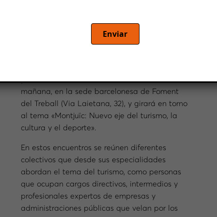
Llega la segunda cita de los Desayunos de
Enviar
Turismo organizados por Foment del Treball
Nacional y la Barcelona School of Tourisme,
Hospitality and Gastronomy (CETT). Es el
próximo 4 de noviembre
, de 9h a 10:30h de la
mañana, en la sede barcelonesa de Foment
del Treball (Via Laietana, 32), y girará en torno
al tema «Montjuïc: Nuevo eje del turismo, la
cultura y el deporte».
En estos encuentros se reúnen diferentes
colectivos que desde sus especialidades
abordan el tema del turismo, como personas
que ocupan cargos directivos, intermedios y
profesionales expertos de empresas y
administraciones públicas que velan por los