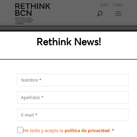
CAT
CAST
Rethink News!
LA INTELIGENCIA ARTIFICIAL
NO ES EL FUTURO, ES UNA
REALIDAD, UNA TECNOLOGÍA
TRANSFORMADORA DE LAS
CIUDADES
Josep Grau argumenta que una metrópoli que
usa inteligencia artificial está más preparada
para mejorar en muchos ámbitos como la
eficiencia y la movilidad
He leído y acepto la
política de privacidad