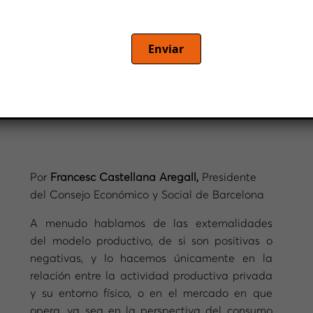
BARCELONA
Francesc Castellana Aregall, Presidente del
Enviar
Consejo Económico y Social de Barcelona,
analiza los diferentes retos del ente
metropolitano poniéndolos en relación con el
Pilar Social Europeo
Por
Francesc Castellana Aregall,
Presidente
del Consejo Económico y Social de Barcelona
A menudo hablamos de las externalidades
del modelo productivo, de si son positivas o
negativas, y lo hacemos únicamente en la
relación entre la actividad productiva privada
y su entorno físico, o en el mercado en que
opera, ya sea en la perspectiva del consumo