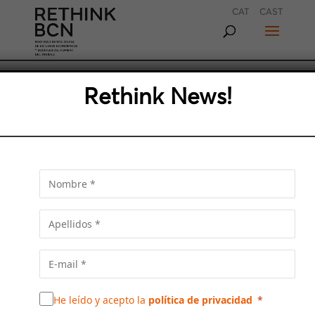
CAT
CAST
Rethink News!
LA COLABORACIÓN
PÚBLICO-PRIVADA, LA
OPORTUNIDAD PARA
MEJORAR EL MODELO
PRODUCTIVO DE LA REGIÓN
He leído y acepto la
política de privacidad
METROPOLITANA DE