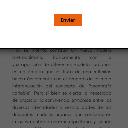
Enviar
Por
Josep Acebillo
Hoy se intenta construir un nuevo modelo
metropolitano, básicamente con la
yuxtaposición de diferentes modelos urbanos,
en un ámbito que es fruto de una reflexión
hecha únicamente con el amparo de la mala
interpretación del concepto de “geometría
variable”. Pero si bien es cierta la necesidad
de propiciar la convivencia armónica entre las
diversas identidades y sensibilidades de los
diferentes modelos urbanos que conformarán
la nueva entidad neo-metropolitana, y siendo