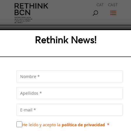
CAT
CAST
Rethink News!
JAUME COLLBONI PIDE ‘MÁS
METRÓPOLI’ PARA
AFRONTAR LOS RETOS DE
BARCELONA
El alcalde de Barcelona interviene en el Ciclo
de conferencias ‘Fer metròpoli’ de Foment del
Treball y expone su planteamiento de ciudad
He leído y acepto la
política de privacidad