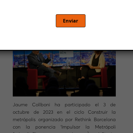
Enviar
Jaume Collboni ha participado el 3 de
octubre de 2023 en el ciclo Construir la
metrópolis organizado por Rethink Barcelona
con la ponencia ‘Impulsar la Metrópoli