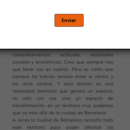
MP. Qué significa la capital de Barcelona y
qué significa el área metropolitana, desde un
punto de vista geográfico e impacto en lo que
Enviar
es Cataluña. ¿Cuál es su opinión, Antonio
Balmon, sobre esto?
AB. La capital de Barcelona es un punto de
referencia, es el epicentro de muchos
comportamientos, actitudes, realidades
sociales y económicas. Creo que siempre hay
que tener eso en cuenta. Pero es cierto que
siempre ha habido tensión entre el centro y
los otros centros. Y esta tensión es una
necesidad territorial que generó un espacio,
no sólo con voz, sino un espacio de
transformación, en un territorio muy poderoso
que va más allá de la ciudad de Barcelona.
A veces la ciudad de Barcelona necesita todo
este territorio para poder afrontar las