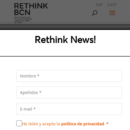
CAT
CAST
Rethink News!
«SI LA CULTURA POLÍTICA Y
TÉCNICA DEL AMB SE
PROTEGE SERÁ IMPARABLE»
Antoni Balmon, alcalde de Cornellà de
Llobregat y vicepresidente ejecutivo del Área
Metropolitana de Barcelona, reflexiona en
esta entrevista de Marta Pascal sobre la
creación del AMB hace quince años y analiza
cuáles son los retos que plantea actualmente
esta institución transversal
He leído y acepto la
política de privacidad