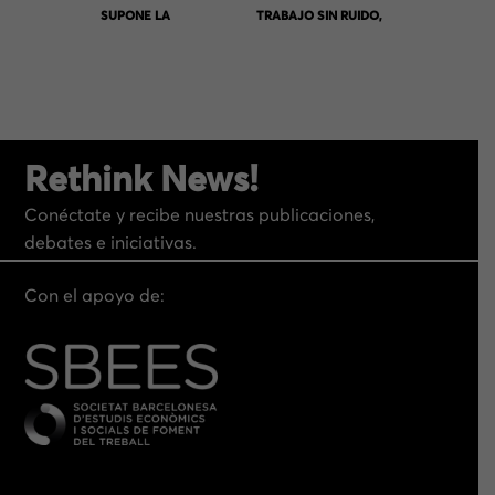
SUPONE LA
TRABAJO SIN RUIDO,
APLICACIÓN DE LAS
PERO SOMOS LA
SUPERISLAS
TERCERA
PROVIENE DE LA
ADMINISTRACIÓN DE
ESPECIFICIDAD DE SU
CATALUÑA Y
CONCEPTUALITZACI
HACEMOS POLÍTICA
Rethink News!
ÓN»
ÚTIL»
Conéctate y recibe nuestras publicaciones,
debates e iniciativas.
Con el apoyo de: