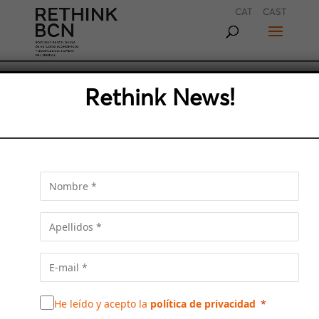
CAT
CAST
NÚRIA PARLON: “EL ÁREA
Rethink News!
METROPOLITANA DE
BARCELONA DEBE MIRAR
MÁS HACIA EL BESÓS»
La alcaldesa de Santa Coloma de Gramenet
repasa el estado de la ciudad, explica los
proyectos que están en marcha y cómo los
fondos europeos pueden ser una oportunidad
para el territorio.
He leído y acepto la
política de privacidad