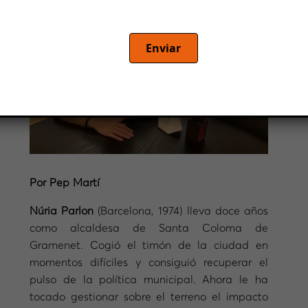
Enviar
Por Pep Martí
Núria Parlon
(Barcelona, 1974) lleva doce años
como alcaldesa de Santa Coloma de
Gramenet. Cogió el timón de la ciudad en
momentos difíciles y consiguió recuperar el
pulso de la política municipal. Ahora le ha
tocado gestionar sobre el terreno el impacto