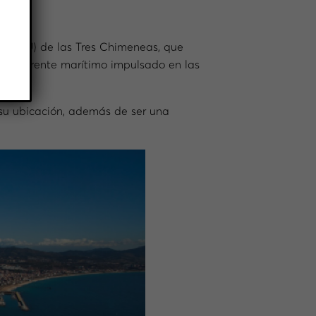
co (PDU) de las Tres Chimeneas, que
do el frente marítimo impulsado en las
su ubicación, además de ser una