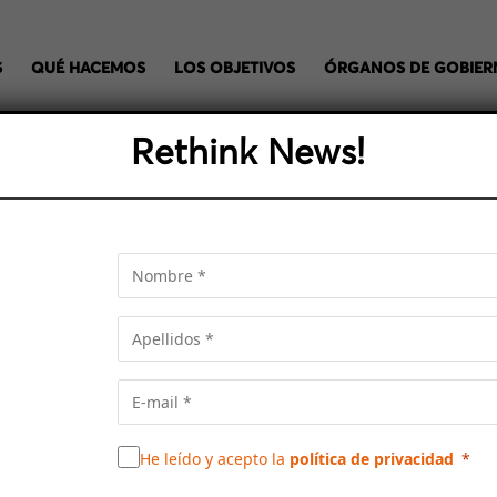
S
QUÉ HACEMOS
LOS OBJETIVOS
ÓRGANOS DE GOBIE
Rethink News!
A MEDIA CITY, ESTRATÉG
RIA AUDIOVISUAL DE CA
udiovisual de Cataluña mediante una entrevista a su director
sas vinculadas a la industria audiovisual, del videojuego y 
He leído y acepto la
política de privacidad