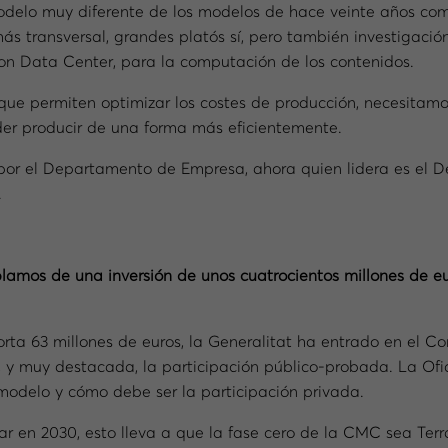
odelo muy diferente de los modelos de hace veinte años co
ás transversal, grandes platós sí, pero también investigació
 con Data Center, para la computación de los contenidos.
e permiten optimizar los costes de producción, necesitamos
der producir de una forma más eficientemente.
o por el Departamento de Empresa, ahora quien lidera es el 
.
blamos de una inversión de unos cuatrocientos millones de eur
orta 63 millones de euros, la Generalitat ha entrado en el Co
, y muy destacada, la participación público-probada. La Ofi
modelo y cómo debe ser la participación privada.
ar en 2030, esto lleva a que la fase cero de la CMC sea Ter