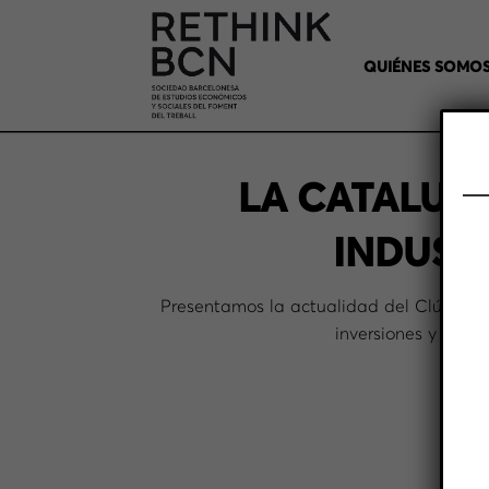
QUIÉNES SOMO
LA CATALUNY
INDUST
Presentamos la actualidad del Clúster A
inversiones y empre