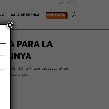
CAT
CAST
RNO
SALA DE PRENSA
CONTACTO
X
ICA PARA LA
TALUNYA
, Miquel Rutllant, que proyecta atraer
del mundo digital.