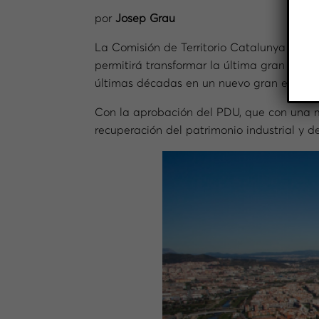
por
Josep Grau
La Comisión de Territorio Catalunya dio, h
permitirá transformar la última gran zona 
últimas décadas en un nuevo gran espacio
Con la aprobación del PDU, que con una m
recuperación del patrimonio industrial y de