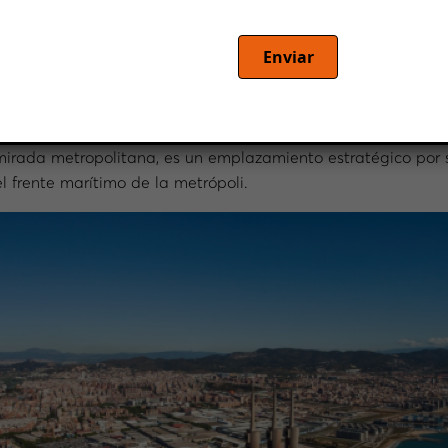
Enviar
ace un mes, el último visto bueno al Plan Director Urbanísti
estratégica del litoral metropolitano, mejorando y reordenan
 con usos diversos y dominado por el espacio público.
irada metropolitana, es un emplazamiento estratégico por 
l frente marítimo de la metrópoli.