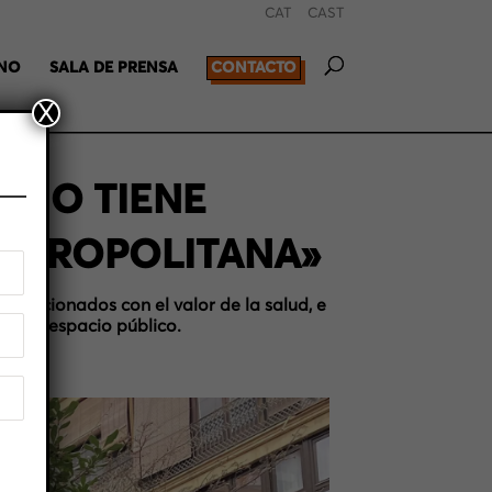
CAT
CAST
RNO
SALA DE PRENSA
CONTACTO
X
 NO TIENE
METROPOLITANA»
elacionados con el valor de la salud, e
a y el espacio público.