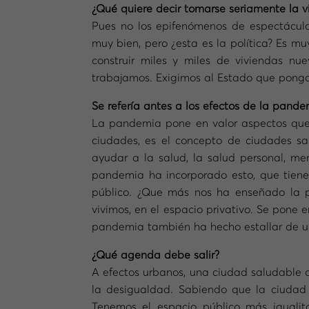
¿Qué quiere decir tomarse seriamente la v
Pues no los epifenómenos de espectáculo
muy bien, pero ¿esta es la política? Es m
construir miles y miles de viviendas n
trabajamos. Exigimos al Estado que ponga
Se refería antes a los efectos de la pand
La pandemia pone en valor aspectos que n
ciudades, es el concepto de ciudades sa
ayudar a la salud, la salud personal, men
pandemia ha incorporado esto, que tiene 
público. ¿Que más nos ha enseñado la p
vivimos, en el espacio privativo. Se pone 
pandemia también ha hecho estallar de u
¿Qué agenda debe salir?
A efectos urbanos, una ciudad saludable co
la desigualdad. Sabiendo que la ciudad
Tenemos el espacio público más igualit