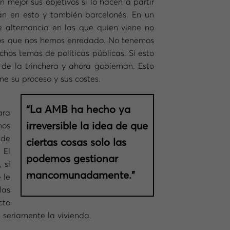
 mejor sus objetivos si lo hacen a partir
án en esto y también barcelonés. En un
e alternancia en las que quien viene no
 los que nos hemos enredado. No tenemos
hos temas de políticas públicas. Si esto
 de la trinchera y ahora gobiernan. Esto
ne su proceso y sus costes.
“La AMB ha hecho ya
ara
irreversible la idea de que
nos
 de
ciertas cosas solo las
 El
podemos gestionar
 sí
mancomunadamente.”
 le
las
cto
 seriamente la vivienda.