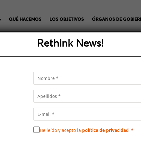
S
QUÉ HACEMOS
LOS OBJETIVOS
ÓRGANOS DE GOBIE
Rethink News!
EU: «BARCELONA TODAVÍA
NA MIRADA DE REGIÓN 
o sobre la mesa aspectos que no estaban bastante cuidados r
ear «ciudades saludables», lo cual tiene que ver con la viviend
He leído y acepto la
política de privacidad