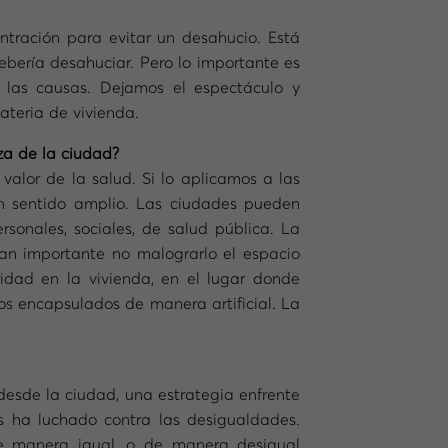
tración para evitar un desahucio. Está
ebería desahuciar. Pero lo importante es
 las causas. Dejamos el espectáculo y
ateria de vivienda.
za de la ciudad?
alor de la salud. Si lo aplicamos a las
un sentido amplio. Las ciudades pueden
rsonales, sociales, de salud pública. La
tan importante no malograrlo el espacio
dad en la vivienda, en el lugar donde
los encapsulados de manera artificial. La
 desde la ciudad, una estrategia enfrente
 ha luchado contra las desigualdades.
de manera igual, o de manera desigual