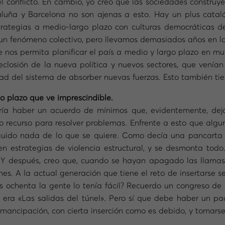
 conflicto. En cambio, yo creo que las sociedades construyen
aluña y Barcelona no son ajenas a esto. Hay un plus catal
estrategias a medio-largo plazo con culturas democráticas d
es un fenómeno colectivo, pero llevamos demasiados años en
nos permita planificar el país a medio y largo plazo en muc
closión de la nueva política y nuevos sectores, que venían
ad del sistema de absorber nuevas fuerzas. Esto también tie
o plazo que ve imprescindible.
ría haber un acuerdo de mínimos que, evidentemente, dej
mo recurso para resolver problemas. Enfrente a esto que algu
guido nada de lo que se quiere. Como decía una pancarta
n estrategias de violencia estructural, y se desmonta todo.
 Y después, creo que, cuando se hayan apagado las llamas,
s. A la actual generación que tiene el reto de insertarse se
os ochenta la gente lo tenía fácil? Recuerdo un congreso de 
 era «Las salidas del túnel». Pero sí que debe haber un pa
emancipación, con cierta inserción como es debido, y tomarse