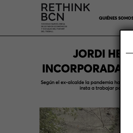
QUIÉNES SOMO
JORDI HER
INCORPORADA U
Según el ex-alcalde la pandemia ha puest
insta a trabajar para cr