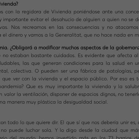
ivienda?
s con la regidora de Vivienda poniéndose ante una concen
uy importante evitar el desahucio de alguien a quien no se d
uevas. Nos recreamos en las consecuencias y no atacamos
 el dinero y vamos a la Generalitat, que no hace nada en m
emia. ¿Obligará a modificar muchos aspectos de la gobernan
o estaban bastante cuidados. Es evidente que afecta al v
ludables, las que generan condiciones para la salud en 
tal, colectiva. O pueden ser una fábrica de patologías, pe
que ver con la vivienda y el espacio público. Por eso es 
andemia? Que es muy importante la vivienda y la salubri
en valor la ventilación, disponer de espacios dignos, no tener
na manera muy plástica la desigualdad social.
n todo lo que quiere dir. El que sí que nos debería unir es,
 no puede luchar sola. Y lo digo desde la ciudad que más
ario del mundo, hemos invertido más en los 73 barrios 