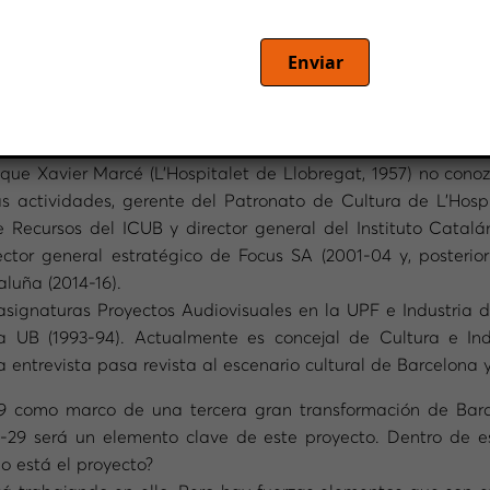
Enviar
tivas del Ayuntamiento de Barcelona y concejal de Nou Barr
e sobre la mesa y subraya el hecho de que la vida cultural 
que Xavier Marcé (L’Hospitalet de Llobregat, 1957) no cono
ras actividades, gerente del Patronato de Cultura de L’Hospi
 Recursos del ICUB y director general del Instituto Catalán
ector general estratégico de Focus SA (2001-04 y, posterior
luña (2014-16).
asignaturas Proyectos Audiovisuales en la UPF e Industria d
a UB (1993-94). Actualmente es concejal de Cultura e In
 entrevista pasa revista al escenario cultural de Barcelona y
9 como marco de una tercera gran transformación de Barce
3-29 será un elemento clave de este proyecto. Dentro de 
 está el proyecto?