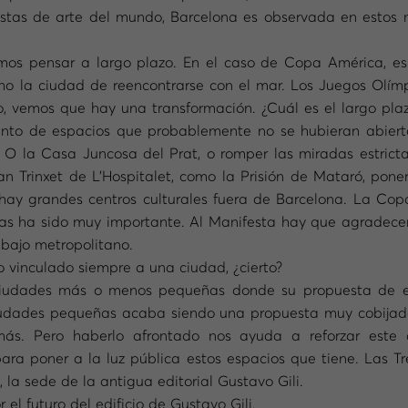
stas de arte del mundo, Barcelona es observada en estos m
emos pensar a largo plazo. En el caso de Copa América, es
o la ciudad de reencontrarse con el mar. Los Juegos Olímpic
 vemos que hay una transformación. ¿Cuál es el largo pla
unto de espacios que probablemente no se hubieran abierto
 O la Casa Juncosa del Prat, o romper las miradas estrict
 Trinxet de L’Hospitalet, como la Prisión de Mataró, poner
ay grandes centros culturales fuera de Barcelona. La Copa 
as ha sido muy importante. Al Manifesta hay que agradecerl
bajo metropolitano.
o vinculado siempre a una ciudad, ¿cierto?
n ciudades más o menos pequeñas donde su propuesta de 
iudades pequeñas acaba siendo una propuesta muy cobijad
 más. Pero haberlo afrontado nos ayuda a reforzar este
ra poner a la luz pública estos espacios que tiene. Las 
la sede de la antigua editorial Gustavo Gili.
el futuro del edificio de Gustavo Gili.