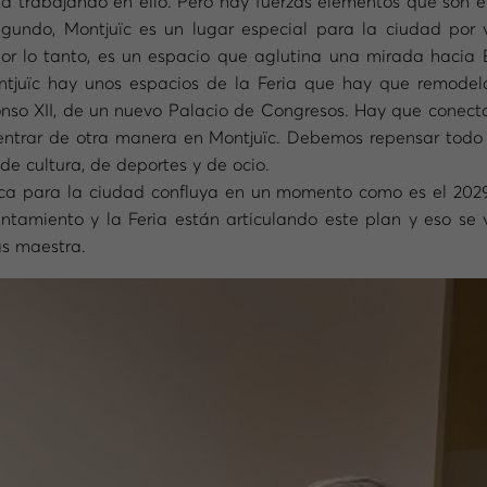
 trabajando en ello. Pero hay fuerzas elementos que son ev
Segundo, Montjuïc es un lugar especial para la ciudad po
or lo tanto, es un espacio que aglutina una mirada hacia E
tjuïc hay unos espacios de la Feria que hay que remodela
nso XII, de un nuevo Palacio de Congresos. Hay que conectar
, entrar de otra manera en Montjuïc. Debemos repensar tod
de cultura, de deportes y de ocio.
ca para la ciudad confluya en un momento como es el 2029. 
yuntamiento y la Feria están articulando este plan y eso s
as maestra.