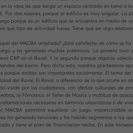
n la idea de que tenga un espacio centrado en torno a la
. Por dos razones, porque el edificio es muy singular. La p
 luego porque es un edificio que se encuentra en medio de
re qué tipo de actividad haces. Tiene que ser algo relativa
l papel del MACBA ampliado? ¿Está satisfecho de cómo se ha
 largo y ha generado muchas polémicas. La primera tuvo 
nuevo CAP en el Raval. Y la segunda porque algunos colect
mandas del barrio. Pero dicho esto, nosotros planteamos opc
ales porque ambas son importantes socialmente. El tema de
idad del Raval. El Raval, a diferencia de lo que ocurre en o
o vivido por los ciudadanos, con ofertas culturales de p
tros, la Filmoteca, el Taller de Musics y multitud de asocia
ransformaciones necesarias en términos urbanísticos o de vivi
l MACBA permitirá equilibrar un juego imprescindible en
eso ha generado tensiones y ha habido segmentos a los qu
tado y tiene el plan de financiación hecho. En este trimest