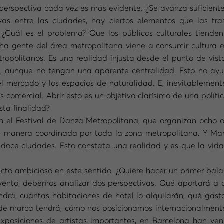
perspectiva cada vez es más evidente. ¿Se avanza suficient
vas entre las ciudades, hay ciertos elementos que las tr
. ¿Cuál es el problema? Que los públicos culturales tiende
ha gente del área metropolitana viene a consumir cultura e
tropolitanos. Es una realidad injusta desde el punto de vis
s, aunque no tengan una aparente centralidad. Esto no ay
 el mercado y los espacios de naturalidad. E, inevitablemente
omercial. Abrir esto es un objetivo clarísimo de una política
sta finalidad?
 el Festival de Danza Metropolitana, que organizan ocho 
 manera coordinada por toda la zona metropolitana. Y Mani
doce ciudades. Esto constata una realidad y es que la vida 
cto ambicioso en este sentido. ¿Quiere hacer un primer bal
ento, debemos analizar dos perspectivas. Qué aportará a c
drá, cuántas habitaciones de hotel lo alquilarán, qué gast
e marca tendrá, cómo nos posicionamos internacionalmente, 
exposiciones de artistas importantes, en Barcelona han veni