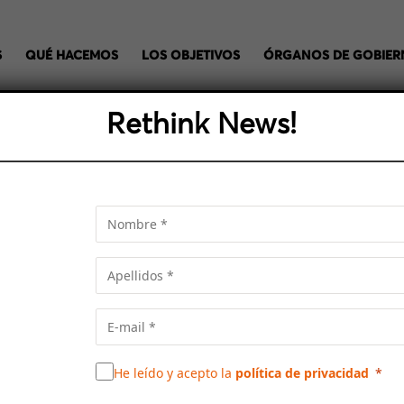
S
QUÉ HACEMOS
LOS OBJETIVOS
ÓRGANOS DE GOBIE
Rethink News!
ASPASA LAS FRONTERAS 
EL ÁREA METROPOLITANA
ativas del Ayuntamiento de Barcelona y concejal de Nou Barri
e sobre la mesa y subraya el hecho de que la vida cultural 
He leído y acepto la
política de privacidad
a la ciudad.