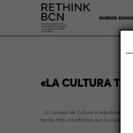
QUIÉNES SOMO
«LA CULTURA TR
D
El concejal de Cultura e Industrias Cre
temas más importantes que la ciudad tien