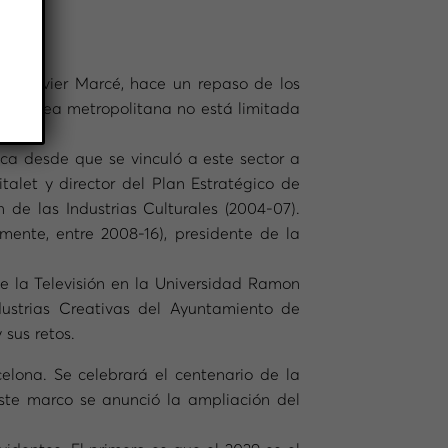
is, Xavier Marcé, hace un repaso de los
del área metropolitana no está limitada
zca desde que se vinculó a este sector a
talet y director del Plan Estratégico de
 de las Industrias Culturales (2004-07).
mente, entre 2008-16), presidente de la
e la Televisión en la Universidad Ramon
dustrias Creativas del Ayuntamiento de
 sus retos.
lona. Se celebrará el centenario de la
este marco se anunció la ampliación del