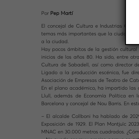
Por
Pep Martí
El concejal de Cultura e Industrias Crea
temas más importantes que la ciudad tien
a la ciudad.
Hay pocos ámbitos de la gestión cultural 
inicios de los años 80. Ha sido, entre ot
Cultura de Sabadell, así como director de
Ligado a la producción escénica, fue dir
Asociación de Empresas de Teatro de Cata
En el plano académico, ha impartido las 
Llull, además de Economía Política en l
Barcelona y concejal de Nou Barris. En esta
– El alcalde Collboni ha hablado de 202
Exposición de 1929. El Plan Montjuïc 202
MNAC en 30.000 metros cuadrados. ¿Cómo