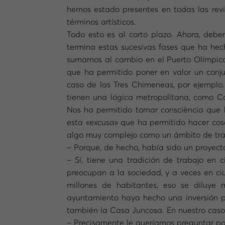
hemos estado presentes en todas las revi
términos artísticos.
Todo esto es al corto plazo. Ahora, deb
termina estas sucesivas fases que ha hech
sumamos al cambio en el Puerto Olímpico,
que ha permitido poner en valor un conj
caso de las Tres Chimeneas, por ejemplo.
tienen una lógica metropolitana, como Can
Nos ha permitido tomar consciència que h
esta «excusa» que ha permitido hacer cos
algo muy complejo como un ámbito de tra
– Porque, de hecho, había sido un proyect
– Sí, tiene una tradición de trabajo e
preocupan a la sociedad, y a veces en c
millones de habitantes, eso se diluye
ayuntamiento haya hecho una inversión pa
también la Casa Juncosa. En nuestro caso, 
– Precisamente le queríamos preguntar por 