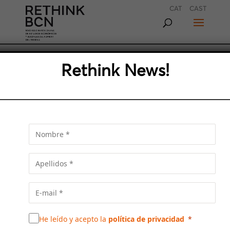
CAT
CAST
REPENSAR LA BARCELONA
Rethink News!
METRÓPOLIS
En un momento como el actual es más que
nunca necesario pararse y pensar hacia
dónde queremos ir. La visión de futuro toma
más fuerza que nunca en la hora de planificar.
He leído y acepto la
política de privacidad