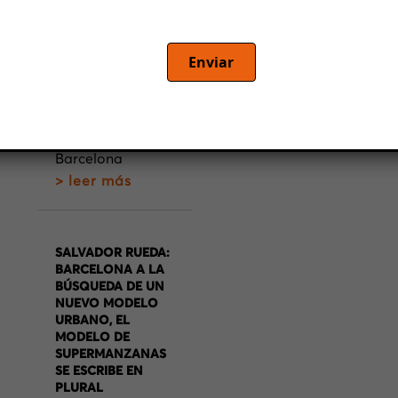
apartamentos
turísticos no son
los principales
Enviar
responsables del
problema del
acceso a la
vivienda en
Barcelona
> leer más
SALVADOR RUEDA:
BARCELONA A LA
BÚSQUEDA DE UN
NUEVO MODELO
URBANO, EL
MODELO DE
SUPERMANZANAS
SE ESCRIBE EN
PLURAL