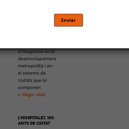
profunds canvis
urbanístics i
arquitectònics
Enviar
iniciats a
Barcelona, que
culminaran entre
el 2030 i el 2035, i
s’integraran en el
desenvolupament
metropolità i en
el sistema de
ciutats que la
componen
> llegir més
L’HOSPITALET, 100
ANYS DE CIUTAT