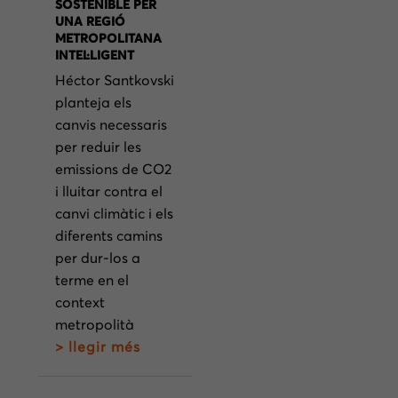
SOSTENIBLE PER
UNA REGIÓ
METROPOLITANA
INTEL·LIGENT
Héctor Santkovski
planteja els
canvis necessaris
per reduir les
emissions de CO2
i lluitar contra el
canvi climàtic i els
diferents camins
per dur-los a
terme en el
context
metropolità
> llegir més