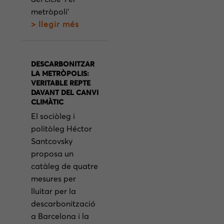
metròpoli’
> llegir més
DESCARBONITZAR
LA METRÒPOLIS:
VERITABLE REPTE
DAVANT DEL CANVI
CLIMÀTIC
El sociòleg i
politòleg Héctor
Santcovsky
proposa un
catàleg de quatre
mesures per
lluitar per la
descarbonització
a Barcelona i la