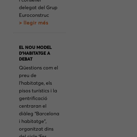
delegat del Grup
Euroconstruc
> llegir més
EL NOU MODEL
D’HABITATGE A
DEBAT
Qüestions com el
preu de
l’habitatge, els
pisos turístics i la
gentrificació
centraran el
diàleg “Barcelona
i habitatge”,
organitzat dins
del cicle ‘Fer